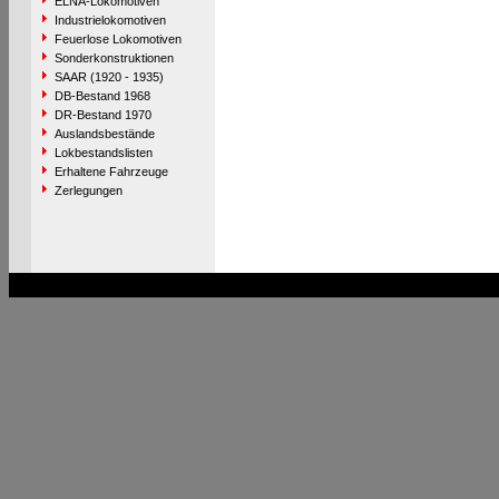
ELNA-Lokomotiven
Industrielokomotiven
Feuerlose Lokomotiven
Sonderkonstruktionen
SAAR (1920 - 1935)
DB-Bestand 1968
DR-Bestand 1970
Auslandsbestände
Lokbestandslisten
Erhaltene Fahrzeuge
Zerlegungen