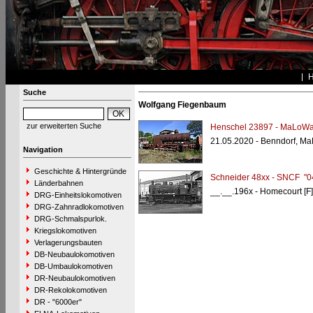
Suche
Wolfgang Fiegenbaum
zur erweiterten Suche
Henschel 23897 - MaLoW
21.05.2020 - Benndorf, M
Navigation
Geschichte & Hintergründe
Schneider 48xx - SNCF "0
Länderbahnen
__.__.196x - Homecourt [F]
DRG-Einheitslokomotiven
DRG-Zahnradlokomotiven
DRG-Schmalspurlok.
Kriegslokomotiven
Verlagerungsbauten
DB-Neubaulokomotiven
DB-Umbaulokomotiven
DR-Neubaulokomotiven
DR-Rekolokomotiven
DR - "6000er"