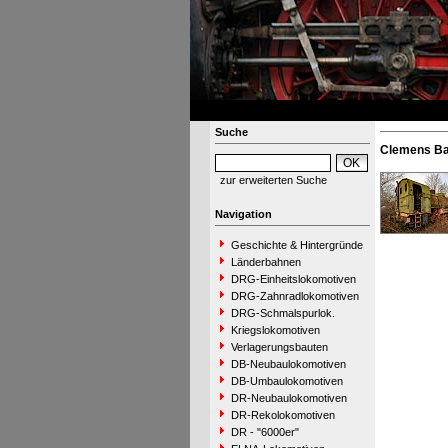
Suche
Clemens Ba
zur erweiterten Suche
Navigation
Geschichte & Hintergründe
Länderbahnen
DRG-Einheitslokomotiven
DRG-Zahnradlokomotiven
DRG-Schmalspurlok.
Kriegslokomotiven
Verlagerungsbauten
DB-Neubaulokomotiven
DB-Umbaulokomotiven
DR-Neubaulokomotiven
DR-Rekolokomotiven
DR - "6000er"