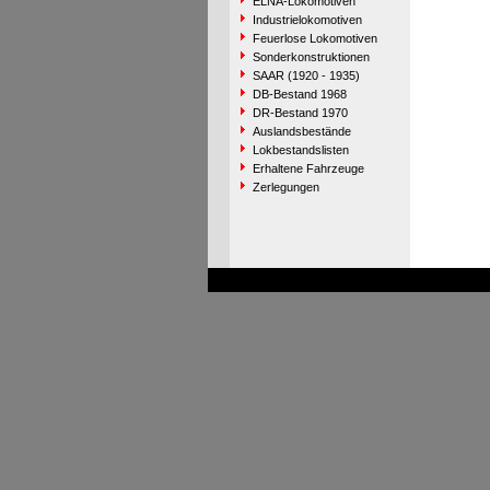
ELNA-Lokomotiven
Industrielokomotiven
Feuerlose Lokomotiven
Sonderkonstruktionen
SAAR (1920 - 1935)
DB-Bestand 1968
DR-Bestand 1970
Auslandsbestände
Lokbestandslisten
Erhaltene Fahrzeuge
Zerlegungen