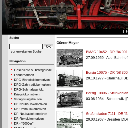
Suche
Günter Meyer
zur erweiterten Suche
BMAG 10452 - DR "84 001
27.09.1959 - Aue, Bahnhof
Navigation
Geschichte & Hintergründe
Borsig 10675 - DR "58 300
Länderbahnen
20.10.1977 - Glauchau [D
DRG-Einheitslokomotiven
DRG-Zahnradlokomotiven
DRG-Schmalspurlok.
Borsig 10896 - Steinkohle
Kriegslokomotiven
03.06.1984 - Schedewitz [
Verlagerungsbauten
DB-Neubaulokomotiven
DB-Umbaulokomotiven
Grafenstaden 7111 - DR "5
DR-Neubaulokomotiven
DR-Rekolokomotiven
20.03.1967 - Dresden [DD
DR - "6000er"