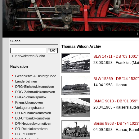
Suche
Thomas Wilson Archiv
zur erweiterten Suche
BLW 14711 - DB "03 1001"
23.03.1958 - Frankfurt (Ma
Navigation
Geschichte & Hintergründe
BLW 15369 - DB "44 1530"
Länderbahnen
14.04.1958 - Hanau
DRG-Einheitslokomotiven
DRG-Zahnradlokomotiven
DRG-Schmalspurlok.
BMAG 9013 - DB "01 059"
Kriegslokomotiven
20.04.1963 - Kaiserslaute
Verlagerungsbauten
DB-Neubaulokomotiven
DB-Umbaulokomotiven
Borsig 8863 - DB "74 1023
DR-Neubaulokomotiven
DR-Rekolokomotiven
04.09.1958 - Hanau, Bahn
DR - "6000er"