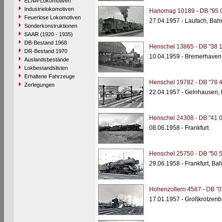
ELNA-Lokomotiven
Industrielokomotiven
Hanomag 10189 - DB "95 
Feuerlose Lokomotiven
27.04.1957 - Laufach, Bah
Sonderkonstruktionen
SAAR (1920 - 1935)
DB-Bestand 1968
Henschel 13865 - DB "38 
DR-Bestand 1970
10.04.1959 - Bremerhaven
Auslandsbestände
Lokbestandslisten
Erhaltene Fahrzeuge
Henschel 19782 - DB "78 
Zerlegungen
22.04.1957 - Gelnhausen,
Henschel 24308 - DB "41 
08.06.1958 - Frankfurt
Henschel 25750 - DB "50 
29.06.1958 - Frankfurt, Ba
Hohenzollern 4587 - DB "0
17.01.1957 - Großkrotzenb