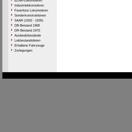
ELNA-Lokomotiven
Industrielokomotiven
Feuerlose Lokomotiven
Sonderkonstruktionen
SAAR (1920 - 1935)
DB-Bestand 1968
DR-Bestand 1970
Auslandsbestände
Lokbestandslisten
Erhaltene Fahrzeuge
Zerlegungen