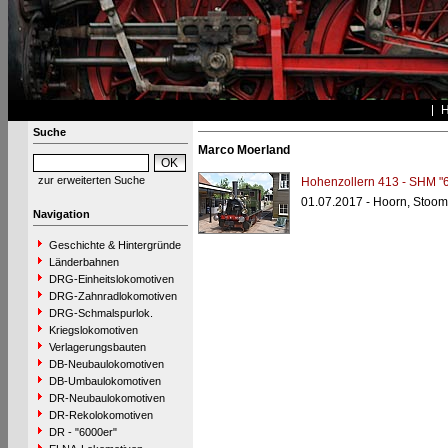
Suche
Marco Moerland
zur erweiterten Suche
Hohenzollern 413 - SHM "
01.07.2017 - Hoorn, Stoomt
Navigation
Geschichte & Hintergründe
Länderbahnen
DRG-Einheitslokomotiven
DRG-Zahnradlokomotiven
DRG-Schmalspurlok.
Kriegslokomotiven
Verlagerungsbauten
DB-Neubaulokomotiven
DB-Umbaulokomotiven
DR-Neubaulokomotiven
DR-Rekolokomotiven
DR - "6000er"