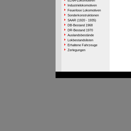
ELNA-Lokomotiven
Industrielokomotiven
Feuerlose Lokomotiven
Sonderkonstruktionen
SAAR (1920 - 1935)
DB-Bestand 1968
DR-Bestand 1970
Auslandsbestände
Lokbestandslisten
Erhaltene Fahrzeuge
Zerlegungen