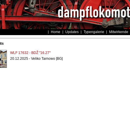
Home
Updates
Typengalerie
Mitwirkende
its
WLF 17632 - BDŽ "16.27"
20.12.2025 - Veliko Tarnowo [BG]