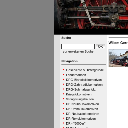
Suche
Willem Gerr
zur erweiterten Suche
Navigation
Geschichte & Hintergründe
Länderbahnen
DRG-Einheitslokomotiven
DRG-Zahnradlokomotiven
DRG-Schmalspurlok.
Kriegslokomotiven
Verlagerungsbauten
DB-Neubaulokomotiven
DB-Umbaulokomotiven
DR-Neubaulokomotiven
DR-Rekolokomotiven
DR - "6000er"