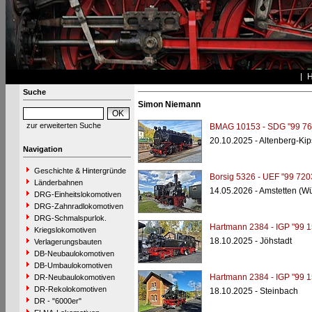
Suche
Simon Niemann
zur erweiterten Suche
BMAG 10153 - SDG "99 76
20.10.2025 - Altenberg-Kip
Navigation
Geschichte & Hintergründe
Borsig 5326 - UEF "99 720
Länderbahnen
14.05.2026 - Amstetten (W
DRG-Einheitslokomotiven
DRG-Zahnradlokomotiven
DRG-Schmalspurlok.
Hartmann 2384 - IGP "99 1
Kriegslokomotiven
18.10.2025 - Jöhstadt
Verlagerungsbauten
DB-Neubaulokomotiven
DB-Umbaulokomotiven
Hartmann 2384 - IGP "99 1
DR-Neubaulokomotiven
DR-Rekolokomotiven
18.10.2025 - Steinbach
DR - "6000er"