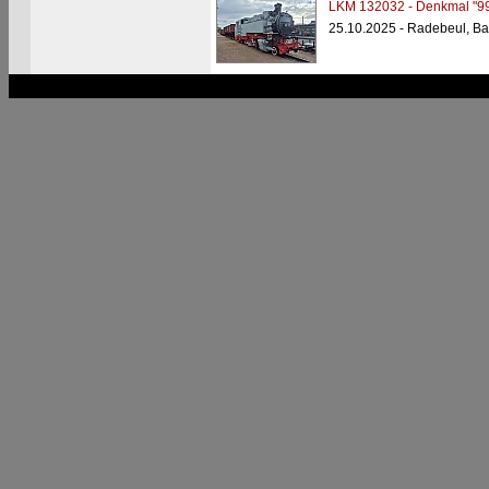
LKM 132032 - Denkmal "99
25.10.2025 - Radebeul, Ba