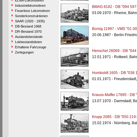
ELNA-Lokomotiven
Industrielokomotiven
BMAG 8182 - DB "094 597
Feuerlose Lokomotiven
03.09.1970 - Rheine, Bahn
Sonderkonstruktionen
SAAR (1920 - 1935)
DB-Bestand 1968
Borsig 11997 - VMD "01 00
DR-Bestand 1970
20.06.1987 - Berlin-Friedr
Auslandsbestände
Lokbestandslisten
Erhaltene Fahrzeuge
Henschel 26069 - DB "044
Zerlegungen
12.01.1971 - Rottweil, Bah
Humboldt 1605 - DB "038 
01.01.1971 - Freudenstadt
Krauss-Maffei 17895 - DB 
13.07.1970 - Darmstadt, B
Krupp 2085 - DB "050 219-
15.02.1974 - Nürnberg, Ba