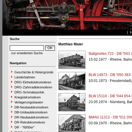
Suche
Matthias Maier
zur erweiterten Suche
Batignolles 722 - DB "043 
15.02.1977 - Rheine, Bahn
Navigation
Geschichte & Hintergründe
BLW 14973 - DB "050 383-
Länderbahnen
10.01.1973 - Freudenstadt
DRG-Einheitslokomotiven
DRG-Zahnradlokomotiven
DRG-Schmalspurlok.
BLW 15110 - DB "044 654-
Kriegslokomotiven
23.05.1974 - Nürnberg, Ba
Verlagerungsbauten
DB-Neubaulokomotiven
DB-Umbaulokomotiven
BMAG 11312 - DB "011 056
DR-Neubaulokomotiven
DR-Rekolokomotiven
03.09.1970 - Rheine, Bahn
DR - "6000er"