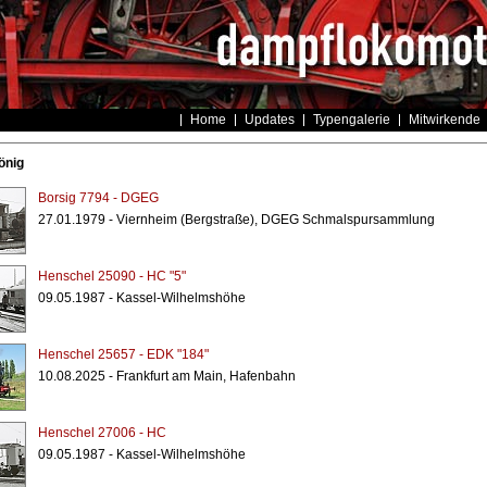
Home
Updates
Typengalerie
Mitwirkende
önig
Borsig 7794 - DGEG
27.01.1979 - Viernheim (Bergstraße), DGEG Schmalspursammlung
Henschel 25090 - HC "5"
09.05.1987 - Kassel-Wilhelmshöhe
Henschel 25657 - EDK "184"
10.08.2025 - Frankfurt am Main, Hafenbahn
Henschel 27006 - HC
09.05.1987 - Kassel-Wilhelmshöhe