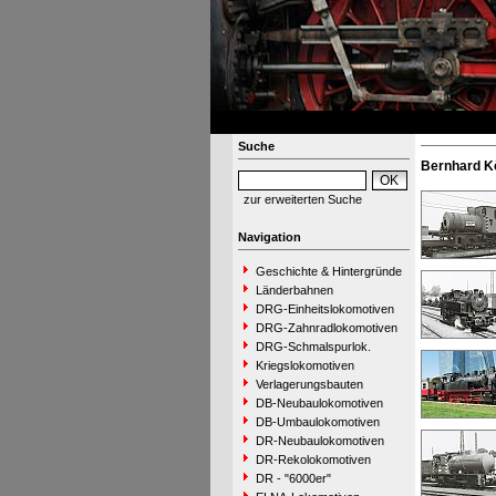
Suche
Bernhard K
zur erweiterten Suche
Navigation
Geschichte & Hintergründe
Länderbahnen
DRG-Einheitslokomotiven
DRG-Zahnradlokomotiven
DRG-Schmalspurlok.
Kriegslokomotiven
Verlagerungsbauten
DB-Neubaulokomotiven
DB-Umbaulokomotiven
DR-Neubaulokomotiven
DR-Rekolokomotiven
DR - "6000er"