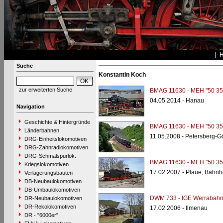
Suche
Konstantin Koch
zur erweiterten Suche
BMAG 11630 - MEH "50 35
04.05.2014 - Hanau
Navigation
Geschichte & Hintergründe
BMAG 11630 - MEH "50 35
Länderbahnen
11.05.2008 - Petersberg-G
DRG-Einheitslokomotiven
DRG-Zahnradlokomotiven
DRG-Schmalspurlok.
BMAG 11630 - MEH "50 35
Kriegslokomotiven
17.02.2007 - Plaue, Bahnh
Verlagerungsbauten
DB-Neubaulokomotiven
DB-Umbaulokomotiven
DWM 733 - IGE Werrabahn 
DR-Neubaulokomotiven
DR-Rekolokomotiven
17.02.2006 - Ilmenau
DR - "6000er"