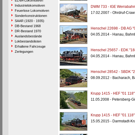
ELNA-Lokomotiven
Industrielokomotiven
DWM 733 - IGE Werrabahn 
Feuerlose Lokomotiven
17.02.2007 - Ohrdruf-Craw
Sonderkonstruktionen
SAAR (1920 - 1935)
DB-Bestand 1968
Henschel 22698 - DB AG "
DR-Bestand 1970
04.05.2014 - Hanau, Bahn
Auslandsbestände
Lokbestandslisten
Erhaltene Fahrzeuge
Henschel 25657 - EDK "18
Zerlegungen
04.05.2014 - Hanau, Bahn
Henschel 28542 - SBDK "2
08.09.2012 - Bacharach, 
Krupp 1415 - HEF "01 118"
11.05.2008 - Petersberg-G
Krupp 1415 - HEF "01 118"
15.05.2015 - Darmstadt-Kr