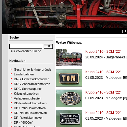
Suche
Wytze Wijbenga
zur erweiterten Suche
Krupp 2410 - SCM "22"
28.09.2024 - Balgerhoeke 
Navigation
Geschichte & Hintergründe
Krupp 2410 - SCM "22"
Länderbahnen
01.05.2023 - Maldegem [B]
DRG-Einheitslokomotiven
DRG-Zahnradlokomotiven
DRG-Schmalspurlok.
Krupp 2410 - SCM "22"
Kriegslokomotiven
01.05.2023 - Maldegem [B]
Verlagerungsbauten
DB-Neubaulokomotiven
DB-Umbaulokomotiven
Krupp 2410 - SCM "22"
DR-Neubaulokomotiven
DR-Rekolokomotiven
01.05.2023 - Maldegem [B]
DR - "6000er"