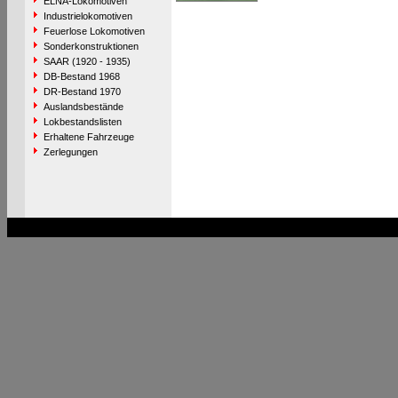
ELNA-Lokomotiven
Industrielokomotiven
Feuerlose Lokomotiven
Sonderkonstruktionen
SAAR (1920 - 1935)
DB-Bestand 1968
DR-Bestand 1970
Auslandsbestände
Lokbestandslisten
Erhaltene Fahrzeuge
Zerlegungen