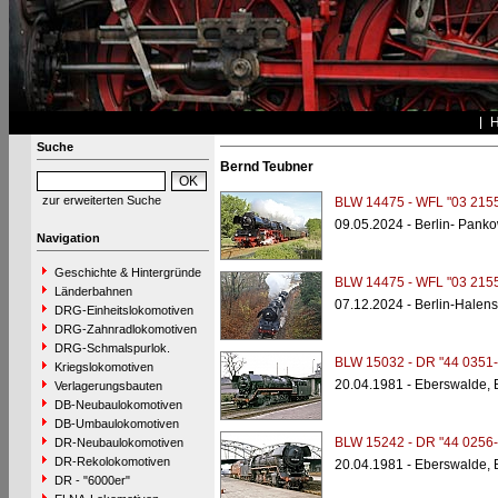
Suche
Bernd Teubner
zur erweiterten Suche
BLW 14475 - WFL "03 2155
09.05.2024 - Berlin- Pank
Navigation
Geschichte & Hintergründe
BLW 14475 - WFL "03 2155
Länderbahnen
07.12.2024 - Berlin-Halen
DRG-Einheitslokomotiven
DRG-Zahnradlokomotiven
DRG-Schmalspurlok.
BLW 15032 - DR "44 0351-
Kriegslokomotiven
20.04.1981 - Eberswalde,
Verlagerungsbauten
DB-Neubaulokomotiven
DB-Umbaulokomotiven
BLW 15242 - DR "44 0256-
DR-Neubaulokomotiven
DR-Rekolokomotiven
20.04.1981 - Eberswalde,
DR - "6000er"