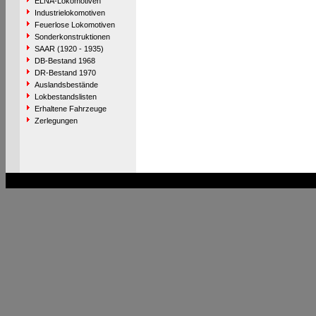
ELNA-Lokomotiven
Industrielokomotiven
Feuerlose Lokomotiven
Sonderkonstruktionen
SAAR (1920 - 1935)
DB-Bestand 1968
DR-Bestand 1970
Auslandsbestände
Lokbestandslisten
Erhaltene Fahrzeuge
Zerlegungen