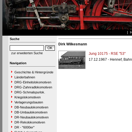
Suche
Dirk Wilkesmann
zur erweiterten Suche
Jung 10175 - RSE "53"
17.12.1967 - Hennef, Bahn
Navigation
Geschichte & Hintergründe
Länderbahnen
DRG-Einheitslokomotiven
DRG-Zahnradlokomotiven
DRG-Schmalspurlok.
Kriegslokomotiven
Verlagerungsbauten
DB-Neubaulokomotiven
DB-Umbaulokomotiven
DR-Neubaulokomotiven
DR-Rekolokomotiven
DR - "6000er"