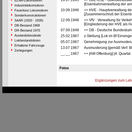
19.07.1945
=> OBL-USZ - Oberbetriebslei
ELNA-Lokomotiven
[Eisenbahnverwaltung der ame
Industrielokomotiven
10.09.1946
=> HVE - Hauptverwaltung de
Feuerlose Lokomotiven
[Zusammenschluß der Eisenba
Sonderkonstruktionen
12.09.1948
=> VfV - Verwaltung für Verke
SAAR (1920 - 1935)
[Eingliederung der HVE als Ha
DB-Bestand 1968
07.09.1949
=> DB - Deutsche Bundesbahn
DR-Bestand 1970
Auslandsbestände
25.02.1967
z-Stellung [Lok im Bf Einsing
Lokbestandslisten
05.07.1967
Genehmigung zur Ausmusteru
Erhaltene Fahrzeuge
13.07.1967
Ausmusterung [gemäß Verf. B
Zerlegungen
__.__.1967
++ [AW Offenburg] [4. Quartal
Fotos
Ergänzungen zum Leb