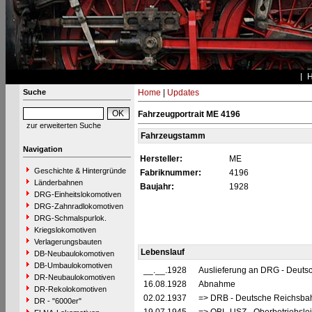
Suche
Home
|
Updates
Fahrzeugportrait ME 4196
zur erweiterten Suche
Fahrzeugstamm
Navigation
Hersteller:
ME
Geschichte & Hintergründe
Fabriknummer:
4196
Länderbahnen
Baujahr:
1928
DRG-Einheitslokomotiven
DRG-Zahnradlokomotiven
DRG-Schmalspurlok.
Kriegslokomotiven
Verlagerungsbauten
Lebenslauf
DB-Neubaulokomotiven
DB-Umbaulokomotiven
__.__.1928
Auslieferung an DRG - Deutsc
DR-Neubaulokomotiven
16.08.1928
Abnahme
DR-Rekolokomotiven
02.02.1937
=> DRB - Deutsche Reichsbah
DR - "6000er"