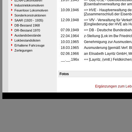
19.07.1945
=> OBL-USZ - Oberbetriebslei
ELNA-Lokomotiven
[Eisenbahnverwaltung der ame
Industrielokomotiven
10.09.1946
=> HVE - Hauptverwaltung de
Feuerlose Lokomotiven
[Zusammenschluß der Eisenba
Sonderkonstruktionen
12.09.1948
=> VfV - Verwaltung für Verke
SAAR (1920 - 1935)
[Eingliederung der HVE als Ha
DB-Bestand 1968
07.09.1949
=> DB - Deutsche Bundesbahn
DR-Bestand 1970
Auslandsbestände
22.04.1964
z-Stellung [Lok im Bw Friedri
Lokbestandslisten
10.03.1965
Genehmigung zur Ausmusteru
Erhaltene Fahrzeuge
18.03.1965
Ausmusterung [gemäß Verf. B
Zerlegungen
02.06.1966
an Elisabeth Layritz GmbH, M
__.__.196x
++ [Layritz, (vmtl.) Feldkirch
Fotos
Ergänzungen zum Leb