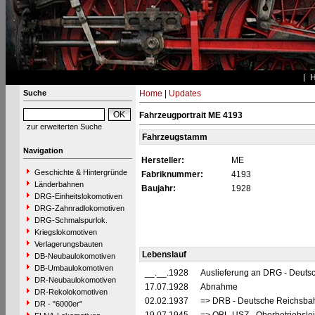
Suche
Home
|
Updates
Fahrzeugportrait ME 4193
zur erweiterten Suche
Fahrzeugstamm
Navigation
Hersteller:
ME
Geschichte & Hintergründe
Fabriknummer:
4193
Länderbahnen
Baujahr:
1928
DRG-Einheitslokomotiven
DRG-Zahnradlokomotiven
DRG-Schmalspurlok.
Kriegslokomotiven
Verlagerungsbauten
Lebenslauf
DB-Neubaulokomotiven
DB-Umbaulokomotiven
__.__.1928
Auslieferung an DRG - Deutsc
DR-Neubaulokomotiven
17.07.1928
Abnahme
DR-Rekolokomotiven
02.02.1937
=> DRB - Deutsche Reichsbah
DR - "6000er"