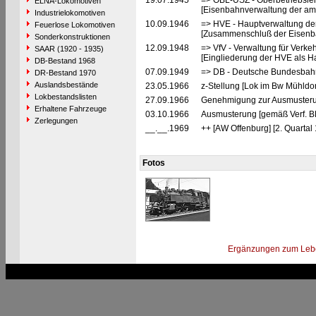
19.07.1945
=> OBL-USZ - Oberbetriebslei
ELNA-Lokomotiven
[Eisenbahnverwaltung der ame
Industrielokomotiven
10.09.1946
=> HVE - Hauptverwaltung de
Feuerlose Lokomotiven
[Zusammenschluß der Eisenba
Sonderkonstruktionen
12.09.1948
=> VfV - Verwaltung für Verke
SAAR (1920 - 1935)
[Eingliederung der HVE als Ha
DB-Bestand 1968
07.09.1949
=> DB - Deutsche Bundesbahn
DR-Bestand 1970
Auslandsbestände
23.05.1966
z-Stellung [Lok im Bw Mühldor
Lokbestandslisten
27.09.1966
Genehmigung zur Ausmusteru
Erhaltene Fahrzeuge
03.10.1966
Ausmusterung [gemäß Verf. 
Zerlegungen
__.__.1969
++ [AW Offenburg] [2. Quartal
Fotos
Ergänzungen zum Leb