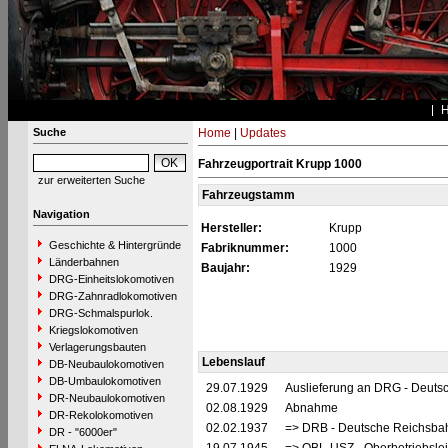
Suche
Home
|
Updates
Fahrzeugportrait Krupp 1000
zur erweiterten Suche
Fahrzeugstamm
Navigation
Hersteller:
Krupp
Geschichte & Hintergründe
Fabriknummer:
1000
Länderbahnen
Baujahr:
1929
DRG-Einheitslokomotiven
DRG-Zahnradlokomotiven
DRG-Schmalspurlok.
Kriegslokomotiven
Verlagerungsbauten
Lebenslauf
DB-Neubaulokomotiven
DB-Umbaulokomotiven
29.07.1929
Auslieferung an DRG - Deutsc
DR-Neubaulokomotiven
02.08.1929
Abnahme
DR-Rekolokomotiven
02.02.1937
=> DRB - Deutsche Reichsbah
DR - "6000er"