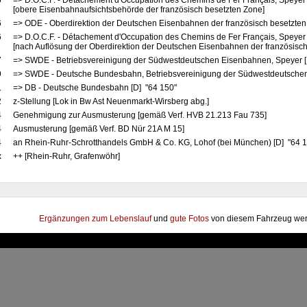
5
=> D.O.C.F. - Détachement d'Occupation des Chemins de Fer Français, Speyer
[obere Eisenbahnaufsichtsbehörde der französisch besetzten Zone]
6
=> ODE - Oberdirektion der Deutschen Eisenbahnen der französisch besetzten
6
=> D.O.C.F. - Détachement d'Occupation des Chemins de Fer Français, Speyer
[nach Auflösung der Oberdirektion der Deutschen Eisenbahnen der französisch
7
=> SWDE - Betriebsvereinigung der Südwestdeutschen Eisenbahnen, Speyer [
9
=> SWDE - Deutsche Bundesbahn, Betriebsvereinigung der Südwestdeutschen
1
=> DB - Deutsche Bundesbahn [D] "64 150"
2
z-Stellung [Lok in Bw Ast Neuenmarkt-Wirsberg abg.]
4
Genehmigung zur Ausmusterung [gemäß Verf. HVB 21.213 Fau 735]
4
Ausmusterung [gemäß Verf. BD Nür 21A M 15]
4
an Rhein-Ruhr-Schrotthandels GmbH & Co. KG, Lohof (bei München) [D] "64 15
x
++ [Rhein-Ruhr, Grafenwöhr]
Ergänzungen zum Lebenslauf
und
gute Fotos
von diesem Fahrzeug wer