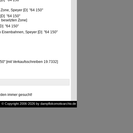
 [D] "64 150"
 Zone, Speyer [D] "64 150"
 [D] "64 150"
 besetzten Zone]
D] "64 150"
 Eisenbahnen, Speyer [D] "64 150"
0" [mit Verkaufsschreiben 19.7332]
den immer gesucht!
© Copyright 2006-2026 by dampflokomotivarchiv.de