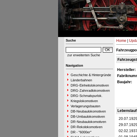
Suche
Home
|
Upda
Fahrzeugpor
zur erweiterten Suche
Fahrzeugs
Navigation
Hersteller:
Geschichte & Hintergründe
Fabriknum
Länderbahnen
Baujahr:
DRG-Einheitslokomotiven
DRG-Zahnradlokomotiven
DRG-Schmalspurlok.
Kriegslokomotiven
Verlagerungsbauten
Lebenslauf
DB-Neubaulokomotiven
DB-Umbaulokomotiven
20.07.192
DR-Neubaulokomotiven
29.07.192
DR-Rekolokomotiven
02.02.193
DR - "6000er"