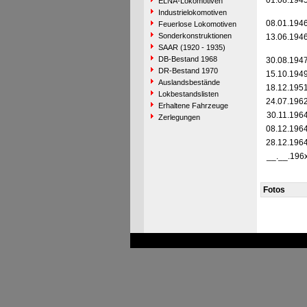
01.08.194
ELNA-Lokomotiven
Industrielokomotiven
08.01.194
Feuerlose Lokomotiven
Sonderkonstruktionen
13.06.194
SAAR (1920 - 1935)
DB-Bestand 1968
30.08.194
DR-Bestand 1970
15.10.194
Auslandsbestände
18.12.195
Lokbestandslisten
24.07.196
Erhaltene Fahrzeuge
30.11.196
Zerlegungen
08.12.196
28.12.196
__.__.196
Fotos