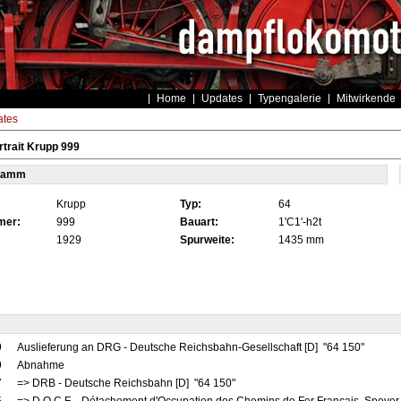
Home
Updates
Typengalerie
Mitwirkende
tes
trait Krupp 999
tamm
Krupp
Typ:
64
mer:
999
Bauart:
1'C1'-h2t
1929
Spurweite:
1435 mm
9
Auslieferung an DRG - Deutsche Reichsbahn-Gesellschaft [D] "64 150"
9
Abnahme
7
=> DRB - Deutsche Reichsbahn [D] "64 150"