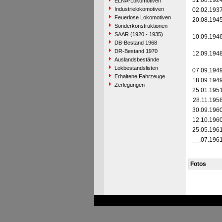
31.08.192
ELNA-Lokomotiven
Industrielokomotiven
02.02.193
Feuerlose Lokomotiven
20.08.194
Sonderkonstruktionen
SAAR (1920 - 1935)
10.09.194
DB-Bestand 1968
DR-Bestand 1970
12.09.194
Auslandsbestände
Lokbestandslisten
07.09.194
Erhaltene Fahrzeuge
18.09.194
Zerlegungen
25.01.195
28.11.195
30.09.196
12.10.196
25.05.196
__.07.196
Fotos