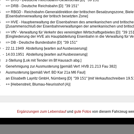
4
=> DRG - Deutsche Reichsbahn-Gesellschaft [D] "39 151"
7
=> DRB - Deutsche Reichsbahn [D] "39 151"
5
=> RBGD - Reichsbahn-Generaldirektion der britischen Besatzungszone, Bielef
[Eisenbahnverwaltung der britisch besetzten Zone]
6
=> HVE - Hauptverwaltung der Eisenbahnen des amerikanischen und britische
[Zusammenschluß der Eisenbahnverwaltungen der amerikanischen und britis
8
=> VfV - Verwaltung für Verkehr des vereinigten Wirtschaftsgebietes [D] "39 15
[Eingliederung der HVE als Hauptabteilung Eisenbahn in die Verwaltung für Ve
9
=> DB - Deutsche Bundesbahn [D] "39 151"
9
-
22.11.1949 Abstellung [warten auf Ausbesserung]
1
-
14.03.1951 Abstellung [warten auf Ausbesserung]
8
z-Stellung [Lok mit Tender im Bf Hausach abg.]
0
Genehmigung zur Ausmusterung [gemäß Verf. HVB 21.213 Fau 382]
0
Ausmusterung [gemäß Verf. BD Kar 21a M6 Faul]
1
an Elisabeth Layritz GmbH, Nürnberg [D] "39 151" [mit Verkaufsschreiben 19.5
1
++ [Hebenstreit, Blumau-Neurisshof (A)]
Ergänzungen zum Lebenslauf
und
gute Fotos
von diesem Fahrzeug wer