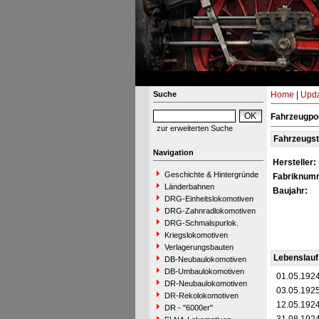
Suche
Home
|
Upda
Fahrzeugpor
zur erweiterten Suche
Fahrzeugs
Navigation
Hersteller:
Geschichte & Hintergründe
Fabriknum
Länderbahnen
Baujahr:
DRG-Einheitslokomotiven
DRG-Zahnradlokomotiven
DRG-Schmalspurlok.
Kriegslokomotiven
Verlagerungsbauten
Lebenslauf
DB-Neubaulokomotiven
DB-Umbaulokomotiven
01.05.192
DR-Neubaulokomotiven
03.05.192
DR-Rekolokomotiven
12.05.192
DR - "6000er"