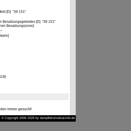
eld [D] "39 151"
n Besatzungsgebietes [D] "39 151"
chen Besatzungszone]
1"
rkehr]
118]
den immer gesucht!
© Copyright 2006-2026 by dampflokomotivarchiv.de