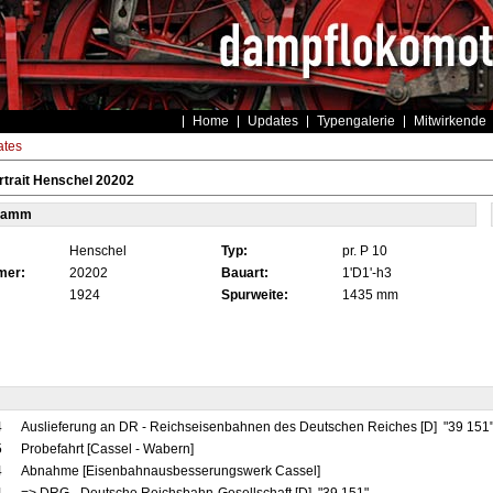
Home
Updates
Typengalerie
Mitwirkende
tes
trait Henschel 20202
tamm
Henschel
Typ:
pr. P 10
mer:
20202
Bauart:
1'D1'-h3
1924
Spurweite:
1435 mm
4
Auslieferung an DR - Reichseisenbahnen des Deutschen Reiches [D] "39 151
5
Probefahrt [Cassel - Wabern]
4
Abnahme [Eisenbahnausbesserungswerk Cassel]