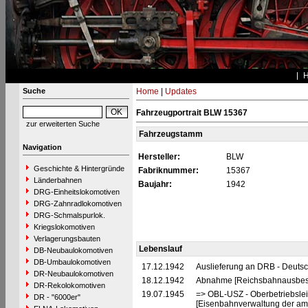
Suche
Home
|
Updates
Fahrzeugportrait BLW 15367
zur erweiterten Suche
Fahrzeugstamm
Navigation
Hersteller:
BLW
Geschichte & Hintergründe
Fabriknummer:
15367
Länderbahnen
Baujahr:
1942
DRG-Einheitslokomotiven
DRG-Zahnradlokomotiven
DRG-Schmalspurlok.
Kriegslokomotiven
Verlagerungsbauten
Lebenslauf
DB-Neubaulokomotiven
DB-Umbaulokomotiven
17.12.1942
Auslieferung an DRB - Deuts
DR-Neubaulokomotiven
18.12.1942
Abnahme [Reichsbahnausbes
DR-Rekolokomotiven
19.07.1945
=> OBL-USZ - Oberbetriebslei
DR - "6000er"
[Eisenbahnverwaltung der ame