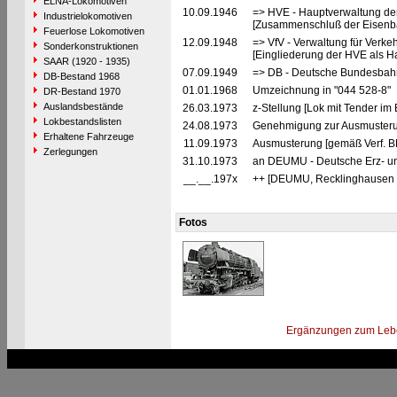
ELNA-Lokomotiven
10.09.1946
=> HVE - Hauptverwaltung de
Industrielokomotiven
[Zusammenschluß der Eisenba
Feuerlose Lokomotiven
12.09.1948
=> VfV - Verwaltung für Verke
Sonderkonstruktionen
[Eingliederung der HVE als Ha
SAAR (1920 - 1935)
07.09.1949
=> DB - Deutsche Bundesbah
DB-Bestand 1968
01.01.1968
Umzeichnung in "044 528-8"
DR-Bestand 1970
Auslandsbestände
26.03.1973
z-Stellung [Lok mit Tender i
Lokbestandslisten
24.08.1973
Genehmigung zur Ausmusteru
Erhaltene Fahrzeuge
11.09.1973
Ausmusterung [gemäß Verf. B
Zerlegungen
31.10.1973
an DEUMU - Deutsche Erz- un
__.__.197x
++ [DEUMU, Recklinghausen 
Fotos
Ergänzungen zum Leb