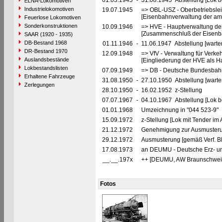
01.03.1945
-
31.08.1945 Abstellung [Lok be
ELNA-Lokomotiven
Industrielokomotiven
19.07.1945
=> OBL-USZ - Oberbetriebslei
[Eisenbahnverwaltung der ame
Feuerlose Lokomotiven
Sonderkonstruktionen
10.09.1946
=> HVE - Hauptverwaltung de
[Zusammenschluß der Eisenba
SAAR (1920 - 1935)
DB-Bestand 1968
01.11.1946
-
11.06.1947 Abstellung [warte
DR-Bestand 1970
12.09.1948
=> VfV - Verwaltung für Verke
Auslandsbestände
[Eingliederung der HVE als Ha
Lokbestandslisten
07.09.1949
=> DB - Deutsche Bundesbah
Erhaltene Fahrzeuge
31.08.1950
-
27.10.1950 Abstellung [warte
Zerlegungen
28.10.1950
-
16.02.1952 z-Stellung
07.07.1967
-
04.10.1967 Abstellung [Lok be
01.01.1968
Umzeichnung in "044 523-9"
15.09.1972
z-Stellung [Lok mit Tender i
21.12.1972
Genehmigung zur Ausmusteru
29.12.1972
Ausmusterung [gemäß Verf. B
17.08.1973
an DEUMU - Deutsche Erz- un
__.__.197x
++ [DEUMU, AW Braunschwei
Fotos