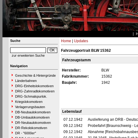
Suche
Home
|
Updates
Fahrzeugportrait BLW 15362
zur erweiterten Suche
Fahrzeugstamm
Navigation
Hersteller:
BLW
Geschichte & Hintergründe
Fabriknummer:
15362
Länderbahnen
Baujahr:
1942
DRG-Einheitslokomotiven
DRG-Zahnradlokomotiven
DRG-Schmalspurlok.
Kriegslokomotiven
Verlagerungsbauten
Lebenslauf
DB-Neubaulokomotiven
DB-Umbaulokomotiven
07.12.1942
Auslieferung an DRB - Deuts
DR-Neubaulokomotiven
09.12.1942
Probefahrt [Braunschweig - Le
DR-Rekolokomotiven
09.12.1942
Abnahme [Reichsbahnausbes
DR - "6000er"