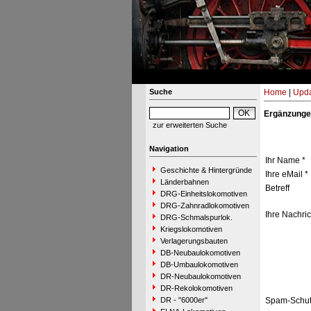
Suche
Home
|
Upda
Ergänzunge
zur erweiterten Suche
Navigation
Ihr Name *
Geschichte & Hintergründe
Ihre eMail *
Länderbahnen
Betreff
DRG-Einheitslokomotiven
DRG-Zahnradlokomotiven
Ihre Nachric
DRG-Schmalspurlok.
Kriegslokomotiven
Verlagerungsbauten
DB-Neubaulokomotiven
DB-Umbaulokomotiven
DR-Neubaulokomotiven
DR-Rekolokomotiven
DR - "6000er"
Spam-Schut