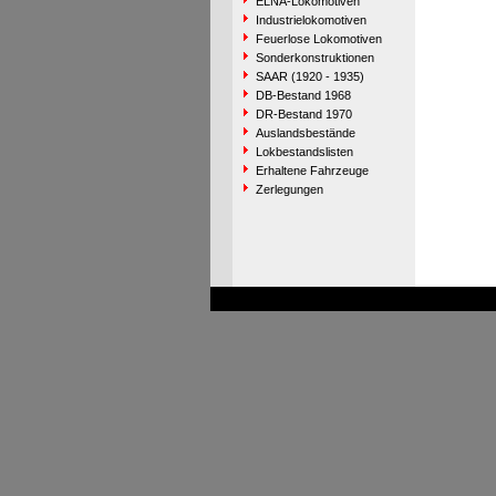
ELNA-Lokomotiven
Industrielokomotiven
Feuerlose Lokomotiven
Sonderkonstruktionen
SAAR (1920 - 1935)
DB-Bestand 1968
DR-Bestand 1970
Auslandsbestände
Lokbestandslisten
Erhaltene Fahrzeuge
Zerlegungen