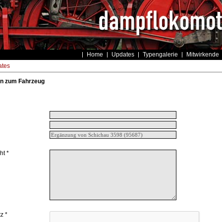
Home
Updates
Typengalerie
Mitwirkende
tes
n zum Fahrzeug
ht *
z *