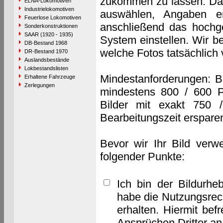
zukommen zu lassen. Das 
ELNA-Lokomotiven
Industrielokomotiven
auswählen, Angaben e
Feuerlose Lokomotiven
anschließend das hochge
Sonderkonstruktionen
SAAR (1920 - 1935)
System einstellen. Wir b
DB-Bestand 1968
welche Fotos tatsächlich
DR-Bestand 1970
Auslandsbestände
Lokbestandslisten
Mindestanforderungen: B
Erhaltene Fahrzeuge
Zerlegungen
mindestens 800 / 600 P
Bilder mit exakt 750 
Bearbeitungszeit erspare
Bevor wir Ihr Bild verw
folgender Punkte:
Ich bin der Bildurhe
habe die Nutzungsrec
erhalten. Hiermit bef
Ansprüchen Dritter a