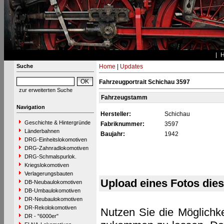
Suche
Home
|
Updates
Fahrzeugportrait Schichau 3597
zur erweiterten Suche
Fahrzeugstamm
Navigation
Hersteller:
Schichau
Geschichte & Hintergründe
Fabriknummer:
3597
Länderbahnen
Baujahr:
1942
DRG-Einheitslokomotiven
DRG-Zahnradlokomotiven
DRG-Schmalspurlok.
Kriegslokomotiven
Verlagerungsbauten
Upload eines Fotos die
DB-Neubaulokomotiven
DB-Umbaulokomotiven
DR-Neubaulokomotiven
DR-Rekolokomotiven
Nutzen Sie die Möglichke
DR - "6000er"