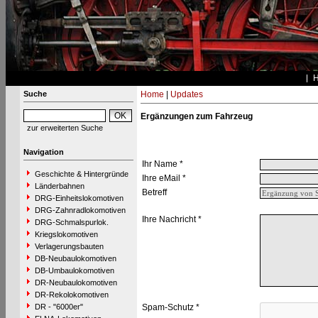
Suche
Home
|
Updates
Ergänzungen zum Fahrzeug
zur erweiterten Suche
Navigation
Ihr Name *
Geschichte & Hintergründe
Ihre eMail *
Länderbahnen
Betreff
DRG-Einheitslokomotiven
DRG-Zahnradlokomotiven
Ihre Nachricht *
DRG-Schmalspurlok.
Kriegslokomotiven
Verlagerungsbauten
DB-Neubaulokomotiven
DB-Umbaulokomotiven
DR-Neubaulokomotiven
DR-Rekolokomotiven
DR - "6000er"
Spam-Schutz *