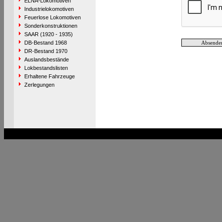
ELNA-Lokomotiven
Industrielokomotiven
Feuerlose Lokomotiven
Sonderkonstruktionen
SAAR (1920 - 1935)
DB-Bestand 1968
DR-Bestand 1970
Auslandsbestände
Lokbestandslisten
Erhaltene Fahrzeuge
Zerlegungen