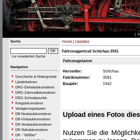
Suche
Home
|
Updates
Fahrzeugportrait Schichau 3591
zur erweiterten Suche
Fahrzeugstamm
Navigation
Hersteller:
Schichau
Geschichte & Hintergründe
Fabriknummer:
3591
Länderbahnen
Baujahr:
1942
DRG-Einheitslokomotiven
DRG-Zahnradlokomotiven
DRG-Schmalspurlok.
Kriegslokomotiven
Verlagerungsbauten
Upload eines Fotos die
DB-Neubaulokomotiven
DB-Umbaulokomotiven
DR-Neubaulokomotiven
DR-Rekolokomotiven
Nutzen Sie die Möglichke
DR - "6000er"