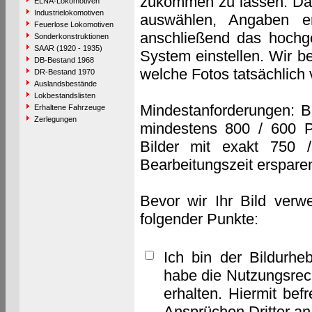
zukommen zu lassen. Das 
ELNA-Lokomotiven
Industrielokomotiven
auswählen, Angaben e
Feuerlose Lokomotiven
anschließend das hochge
Sonderkonstruktionen
SAAR (1920 - 1935)
System einstellen. Wir b
DB-Bestand 1968
welche Fotos tatsächlich
DR-Bestand 1970
Auslandsbestände
Lokbestandslisten
Mindestanforderungen: B
Erhaltene Fahrzeuge
Zerlegungen
mindestens 800 / 600 P
Bilder mit exakt 750 
Bearbeitungszeit erspare
Bevor wir Ihr Bild verw
folgender Punkte:
Ich bin der Bildurhe
habe die Nutzungsrec
erhalten. Hiermit bef
Ansprüchen Dritter a