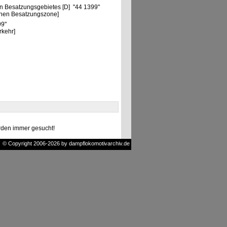
n Besatzungsgebietes [D] "44 1399"
chen Besatzungszone]
99"
rkehr]
den immer gesucht!
© Copyright 2006-2026 by dampflokomotivarchiv.de