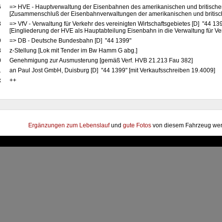
6
=> HVE - Hauptverwaltung der Eisenbahnen des amerikanischen und britische
[Zusammenschluß der Eisenbahnverwaltungen der amerikanischen und britis
8
=> VfV - Verwaltung für Verkehr des vereinigten Wirtschaftsgebietes [D] "44 13
[Eingliederung der HVE als Hauptabteilung Eisenbahn in die Verwaltung für Ve
9
=> DB - Deutsche Bundesbahn [D] "44 1399"
8
z-Stellung [Lok mit Tender im Bw Hamm G abg.]
0
Genehmigung zur Ausmusterung [gemäß Verf. HVB 21.213 Fau 382]
1
an Paul Jost GmbH, Duisburg [D] "44 1399" [mit Verkaufsschreiben 19.4009]
x
++
Ergänzungen zum Lebenslauf
und
gute Fotos
von diesem Fahrzeug wer