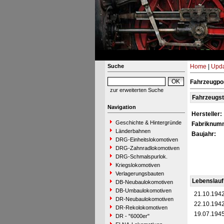
Suche
Home
|
Upda
Fahrzeugpor
zur erweiterten Suche
Fahrzeugs
Navigation
Hersteller:
Geschichte & Hintergründe
Fabriknum
Länderbahnen
Baujahr:
DRG-Einheitslokomotiven
DRG-Zahnradlokomotiven
DRG-Schmalspurlok.
Kriegslokomotiven
Verlagerungsbauten
Lebenslauf
DB-Neubaulokomotiven
DB-Umbaulokomotiven
21.10.194
DR-Neubaulokomotiven
22.10.194
DR-Rekolokomotiven
19.07.194
DR - "6000er"