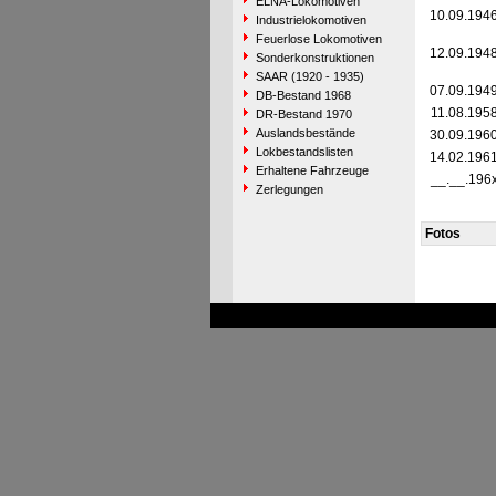
ELNA-Lokomotiven
10.09.194
Industrielokomotiven
Feuerlose Lokomotiven
12.09.194
Sonderkonstruktionen
SAAR (1920 - 1935)
07.09.194
DB-Bestand 1968
11.08.195
DR-Bestand 1970
Auslandsbestände
30.09.196
Lokbestandslisten
14.02.196
Erhaltene Fahrzeuge
__.__.196
Zerlegungen
Fotos