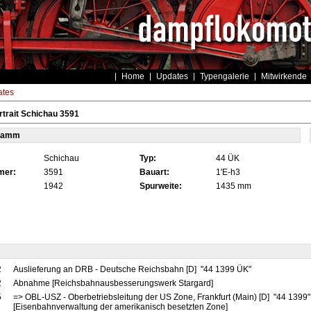
Home
Updates
Typengalerie
Mitwirkende
tes
trait Schichau 3591
tamm
Schichau
Typ:
44 ÜK
mer:
3591
Bauart:
1'E-h3
1942
Spurweite:
1435 mm
2
Auslieferung an DRB - Deutsche Reichsbahn [D] "44 1399 ÜK"
2
Abnahme [Reichsbahnausbesserungswerk Stargard]
5
=> OBL-USZ - Oberbetriebsleitung der US Zone, Frankfurt (Main) [D] "44 1399
[Eisenbahnverwaltung der amerikanisch besetzten Zone]