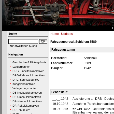
Suche
Home
|
Updates
Fahrzeugportrait Schichau 3589
zur erweiterten Suche
Fahrzeugstamm
Navigation
Hersteller:
Schichau
Geschichte & Hintergründe
Fabriknummer:
3589
Länderbahnen
Baujahr:
1942
DRG-Einheitslokomotiven
DRG-Zahnradlokomotiven
DRG-Schmalspurlok.
Kriegslokomotiven
Verlagerungsbauten
Lebenslauf
DB-Neubaulokomotiven
DB-Umbaulokomotiven
__.__.1942
Auslieferung an DRB - Deuts
DR-Neubaulokomotiven
19.10.1942
Abnahme [Reichsbahnausbess
DR-Rekolokomotiven
19.07.1945
=> OBL-USZ - Oberbetriebslei
DR - "6000er"
[Eisenbahnverwaltung der ame