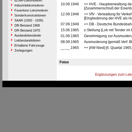
ELNA-Lokomotiven
10.09.1946
=> HVE - Hauptverwaltung de
Industrielokomotiven
[Zusammenschluß der Eisenba
Feuerlose Lokomotiven
12.09.1948
=> VfV - Verwaltung für Verke
Sonderkonstruktionen
[Eingliederung der HVE als Ha
SAAR (1920 - 1935)
07.09.1949
=> DB - Deutsche Bundesbah
DB-Bestand 1968
15.06.1965
z-Stellung [Lok mit Tender im 
DR-Bestand 1970
Auslandsbestände
01.09.1965
Genehmigung zur Ausmusteru
Lokbestandslisten
08.09.1965
Ausmusterung [gemäß Verf. B
Erhaltene Fahrzeuge
__.__.1965
++ [AW Nied] [4. Quartal 1965
Zerlegungen
Fotos
Ergänzungen zum Leb