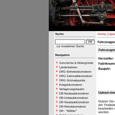
Suche
Home
|
Upda
Fahrzeugpor
zur erweiterten Suche
Fahrzeugs
Navigation
Hersteller:
Geschichte & Hintergründe
Fabriknum
Länderbahnen
Baujahr:
DRG-Einheitslokomotiven
DRG-Zahnradlokomotiven
DRG-Schmalspurlok.
Kriegslokomotiven
Verlagerungsbauten
Upload ein
DB-Neubaulokomotiven
DB-Umbaulokomotiven
Nutzen Sie 
DR-Neubaulokomotiven
der Festpla
DR-Rekolokomotiven
bearbeiten 
DR - "6000er"
werden.