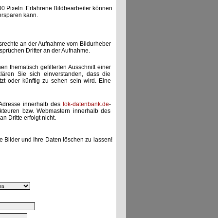
00 Pixeln. Erfahrene Bildbearbeiter können
ersparen kann.
gsrechte an der Aufnahme vom Bildurheber
nsprüchen Dritter an der Aufnahme.
nen thematisch gefilterten Ausschnitt einer
lären Sie sich einverstanden, dass die
etzt oder künftig zu sehen sein wird. Eine
-Adresse innerhalb des
lok-datenbank.de
-
akteuren bzw. Webmastern innerhalb des
 Dritte erfolgt nicht.
e Bilder und Ihre Daten löschen zu lassen!