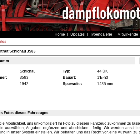
Home
Updates
Typengalerie
Mitwirkende
tes
trait Schichau 3583
tamm
Schichau
Typ:
44 ÜK
mer:
3583
Bauart:
1'E-h3
1942
Spurweite:
1435 mm
es Fotos dieses Fahrzeuges
die Möglichkeit, uns unkompliziert Ihr Foto zu diesem Fahrzeug zukommen zu lassen
tte auswählen, Angaben ergänzen und abschicken - fertig. Wir werden anschli
und in unser System einstellen. Wir behalten uns das Recht vor, eine Auswahl zu t