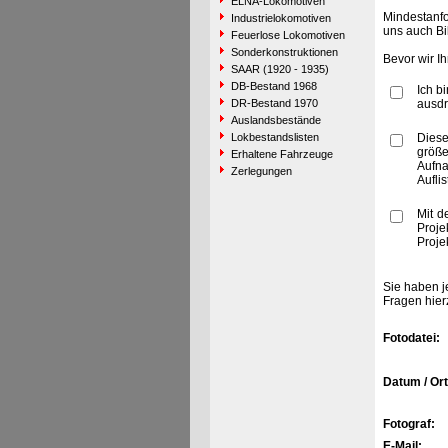
ELNA-Lokomotiven
Mindestanfo
Industrielokomotiven
uns auch Bi
Feuerlose Lokomotiven
Sonderkonstruktionen
Bevor wir I
SAAR (1920 - 1935)
DB-Bestand 1968
Ich b
DR-Bestand 1970
ausdr
Auslandsbestände
Lokbestandslisten
Diese
größe
Erhaltene Fahrzeuge
Aufn
Zerlegungen
Aufli
Mit d
Proje
Proje
Sie haben j
Fragen hier
Fotodatei:
Datum / Ort
Fotograf:
E-Mail: