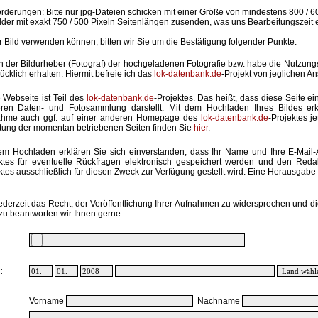
rderungen: Bitte nur jpg-Dateien schicken mit einer Größe von mindestens 800 / 6
lder mit exakt 750 / 500 Pixeln Seitenlängen zusenden, was uns Bearbeitungszeit 
hr Bild verwenden können, bitten wir Sie um die Bestätigung folgender Punkte:
in der Bildurheber (Fotograf) der hochgeladenen Fotografie bzw. habe die Nutzun
ücklich erhalten. Hiermit befreie ich das
lok-datenbank.de
-Projekt von jeglichen A
 Webseite ist Teil des
lok-datenbank.de
-Projektes. Das heißt, dass diese Seite ei
ren Daten- und Fotosammlung darstellt. Mit dem Hochladen Ihres Bildes erk
ahme auch ggf. auf einer anderen Homepage des
lok-datenbank.de
-Projektes j
stung der momentan betriebenen Seiten finden Sie
hier
.
em Hochladen erklären Sie sich einverstanden, dass Ihr Name und Ihre E-Mail
ktes für eventuelle Rückfragen elektronisch gespeichert werden und den Red
ktes ausschließlich für diesen Zweck zur Verfügung gestellt wird. Eine Herausgabe an
ederzeit das Recht, der Veröffentlichung Ihrer Aufnahmen zu widersprechen und di
zu beantworten wir Ihnen gerne.
:
Vorname
Nachname