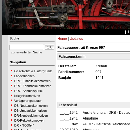
Suche
Home
|
Updates
Fahrzeugportrait Krenau 997
zur erweiterten Suche
Fahrzeugstamm
Navigation
Hersteller:
Krenau
Geschichte & Hintergründe
Fabriknummer:
997
Länderbahnen
Baujahr:
1941
DRG-Einheitslokomotiven
DRG-Zahnradlokomotiven
DRG-Schmalspurlok.
Kriegslokomotiven
Verlagerungsbauten
Lebenslauf
DB-Neubaulokomotiven
DB-Umbaulokomotiven
__.__.1941
Auslieferung an DRB - Deuts
DR-Neubaulokomotiven
__.__.1941
Abnahme
DR-Rekolokomotiven
__.__.194x
=> DR - Deutsche Reichsbahn
DR - "6000er"