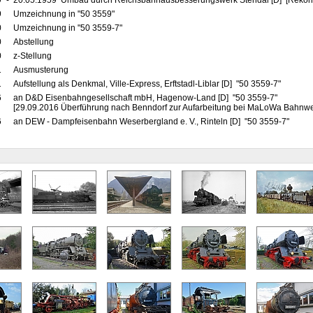
9
-
20.05.1959 Umbau durch Reichsbahnausbesserungswerk Stendal [D] [Rekons
9
Umzeichnung in "50 3559"
0
Umzeichnung in "50 3559-7"
0
Abstellung
0
z-Stellung
1
Ausmusterung
1
Aufstellung als Denkmal, Ville-Express, Erftstadl-Liblar [D] "50 3559-7"
6
an D&D Eisenbahngesellschaft mbH, Hagenow-Land [D] "50 3559-7"
[29.09.2016 Überführung nach Benndorf zur Aufarbeitung bei MaLoWa Bahnwe
6
an DEW - Dampfeisenbahn Weserbergland e. V., Rinteln [D] "50 3559-7"