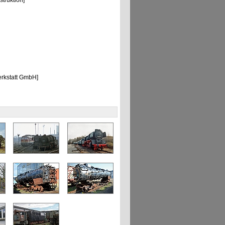
truktion]
rkstatt GmbH]