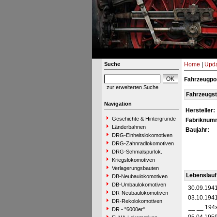
Suche
Home
|
Upda
Fahrzeugpor
zur erweiterten Suche
Fahrzeugs
Navigation
Hersteller:
Geschichte & Hintergründe
Fabriknum
Länderbahnen
Baujahr:
DRG-Einheitslokomotiven
DRG-Zahnradlokomotiven
DRG-Schmalspurlok.
Kriegslokomotiven
Verlagerungsbauten
Lebenslauf
DB-Neubaulokomotiven
DB-Umbaulokomotiven
30.09.194
DR-Neubaulokomotiven
03.10.194
DR-Rekolokomotiven
__.__.194
DR - "6000er"