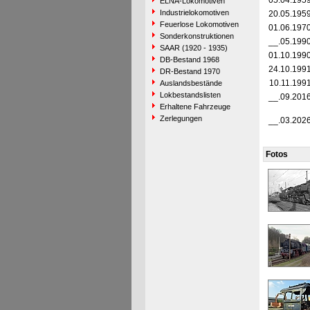
05.04.195
ELNA-Lokomotiven
Industrielokomotiven
20.05.195
Feuerlose Lokomotiven
01.06.197
Sonderkonstruktionen
__.05.199
SAAR (1920 - 1935)
01.10.199
DB-Bestand 1968
24.10.199
DR-Bestand 1970
10.11.199
Auslandsbestände
Lokbestandslisten
__.09.201
Erhaltene Fahrzeuge
Zerlegungen
__.03.202
Fotos