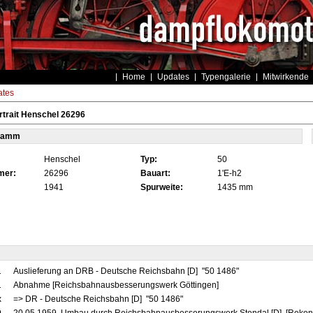
Home
Updates
Typengalerie
Mitwirkende
tes
trait Henschel 26296
tamm
Henschel
Typ:
50
mer:
26296
Bauart:
1'E-h2
1941
Spurweite:
1435 mm
1
Auslieferung an DRB - Deutsche Reichsbahn [D] "50 1486"
1
Abnahme [Reichsbahnausbesserungswerk Göttingen]
x
=> DR - Deutsche Reichsbahn [D] "50 1486"