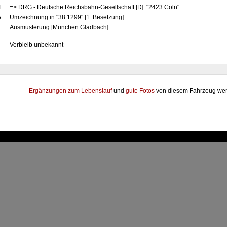
4
=> DRG - Deutsche Reichsbahn-Gesellschaft [D] "2423 Cöln"
5
Umzeichnung in "38 1299" [1. Besetzung]
1
Ausmusterung [München Gladbach]
Verbleib unbekannt
Ergänzungen zum Lebenslauf
und
gute Fotos
von diesem Fahrzeug wer