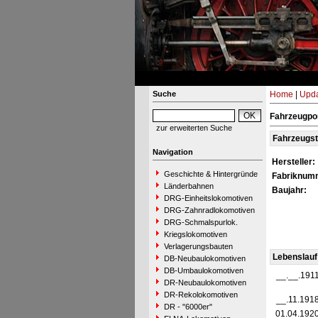
Suche
Home
|
Upda
Fahrzeugpor
zur erweiterten Suche
Fahrzeugs
Navigation
Hersteller:
Geschichte & Hintergründe
Fabriknum
Länderbahnen
Baujahr:
DRG-Einheitslokomotiven
DRG-Zahnradlokomotiven
DRG-Schmalspurlok.
Kriegslokomotiven
Verlagerungsbauten
Lebenslauf
DB-Neubaulokomotiven
DB-Umbaulokomotiven
__.__.191
DR-Neubaulokomotiven
DR-Rekolokomotiven
__.11.191
DR - "6000er"
01.04.192