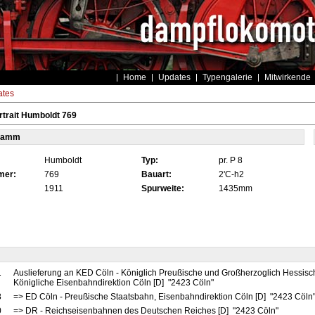
Home
Updates
Typengalerie
Mitwirkende
tes
trait Humboldt 769
tamm
Humboldt
Typ:
pr. P 8
mer:
769
Bauart:
2'C-h2
1911
Spurweite:
1435mm
1
Auslieferung an KED Cöln - Königlich Preußische und Großherzoglich Hessisc
Königliche Eisenbahndirektion Cöln [D] "2423 Cöln"
8
=> ED Cöln - Preußische Staatsbahn, Eisenbahndirektion Cöln [D] "2423 Cöln
0
=> DR - Reichseisenbahnen des Deutschen Reiches [D] "2423 Cöln"