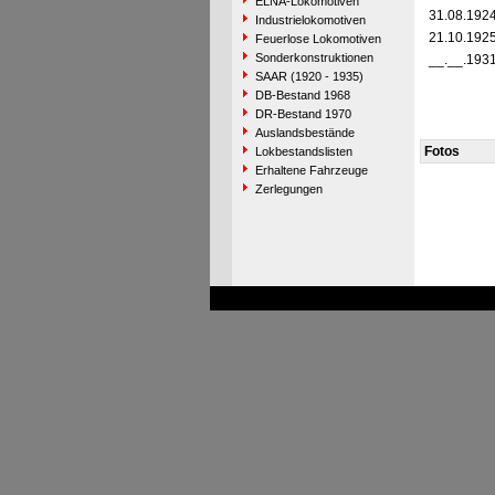
ELNA-Lokomotiven
31.08.192
Industrielokomotiven
21.10.192
Feuerlose Lokomotiven
Sonderkonstruktionen
__.__.193
SAAR (1920 - 1935)
DB-Bestand 1968
DR-Bestand 1970
Auslandsbestände
Fotos
Lokbestandslisten
Erhaltene Fahrzeuge
Zerlegungen