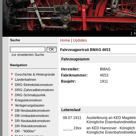
Suche
Home
|
Updates
Fahrzeugportrait BMAG 4653
zur erweiterten Suche
Fahrzeugstamm
Navigation
Hersteller:
BMAG
Geschichte & Hintergründe
Fabriknummer:
4653
Länderbahnen
Baujahr:
1911
DRG-Einheitslokomotiven
DRG-Zahnradlokomotiven
DRG-Schmalspurlok.
Kriegslokomotiven
Verlagerungsbauten
Lebenslauf
DB-Neubaulokomotiven
DB-Umbaulokomotiven
08.07.1911
Auslieferung an KED Magdebu
DR-Neubaulokomotiven
Königliche Eisenbahndirekti
DR-Rekolokomotiven
__.__.19xx
an KED Hannover - Königlich
DR - "6000er"
Königliche Eisenbahndirektio