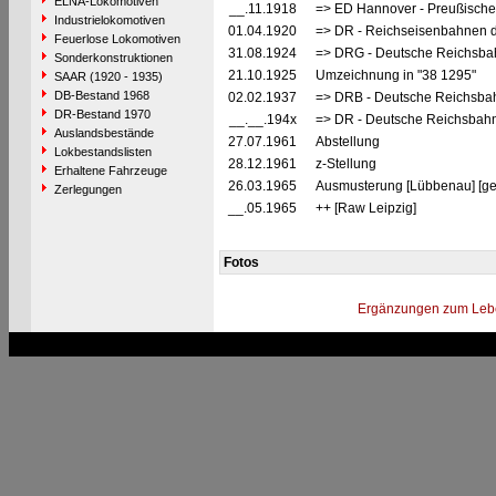
ELNA-Lokomotiven
__.11.1918
=> ED Hannover - Preußische
Industrielokomotiven
01.04.1920
=> DR - Reichseisenbahnen 
Feuerlose Lokomotiven
31.08.1924
=> DRG - Deutsche Reichsbah
Sonderkonstruktionen
21.10.1925
Umzeichnung in "38 1295"
SAAR (1920 - 1935)
DB-Bestand 1968
02.02.1937
=> DRB - Deutsche Reichsbah
DR-Bestand 1970
__.__.194x
=> DR - Deutsche Reichsbahn
Auslandsbestände
27.07.1961
Abstellung
Lokbestandslisten
28.12.1961
z-Stellung
Erhaltene Fahrzeuge
26.03.1965
Ausmusterung [Lübbenau] [ge
Zerlegungen
__.05.1965
++ [Raw Leipzig]
Fotos
Ergänzungen zum Leb