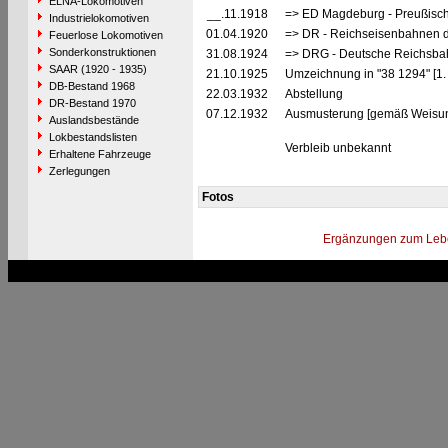
ELNA-Lokomotiven
__.11.1918
=> ED Magdeburg - Preußisch
Industrielokomotiven
01.04.1920
=> DR - Reichseisenbahnen 
Feuerlose Lokomotiven
Sonderkonstruktionen
31.08.1924
=> DRG - Deutsche Reichsbah
SAAR (1920 - 1935)
21.10.1925
Umzeichnung in "38 1294" [1.
DB-Bestand 1968
22.03.1932
Abstellung
DR-Bestand 1970
07.12.1932
Ausmusterung [gemäß Weisu
Auslandsbestände
Lokbestandslisten
Verbleib unbekannt
Erhaltene Fahrzeuge
Zerlegungen
Fotos
Ergänzungen zum Leb