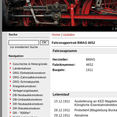
Suche
Home
|
Updates
Fahrzeugportrait BMAG 4652
zur erweiterten Suche
Fahrzeugstamm
Navigation
Hersteller:
BMAG
Geschichte & Hintergründe
Fabriknummer:
4652
Länderbahnen
Baujahr:
1911
DRG-Einheitslokomotiven
DRG-Zahnradlokomotiven
DRG-Schmalspurlok.
Kriegslokomotiven
Verlagerungsbauten
Lebenslauf
DB-Neubaulokomotiven
DB-Umbaulokomotiven
15.12.1911
Auslieferung an KED Magdebu
DR-Neubaulokomotiven
Königliche Eisenbahndirekti
DR-Rekolokomotiven
28.12.1911
Probefahrt [Magdeburg-Bucka
DR - "6000er"
29.12.1911
Abnahme