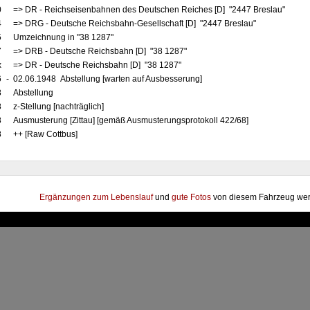
0
=> DR - Reichseisenbahnen des Deutschen Reiches [D] "2447 Breslau"
4
=> DRG - Deutsche Reichsbahn-Gesellschaft [D] "2447 Breslau"
5
Umzeichnung in "38 1287"
7
=> DRB - Deutsche Reichsbahn [D] "38 1287"
x
=> DR - Deutsche Reichsbahn [D] "38 1287"
6
-
02.06.1948 Abstellung [warten auf Ausbesserung]
8
Abstellung
8
z-Stellung [nachträglich]
8
Ausmusterung [Zittau] [gemäß Ausmusterungsprotokoll 422/68]
8
++ [Raw Cottbus]
Ergänzungen zum Lebenslauf
und
gute Fotos
von diesem Fahrzeug wer