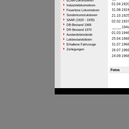
ELNA-Lokomotiven
01.04.192
Industrielokomotiven
31.08.192
Feuerlose Lokomotiven
Sonderkonstruktionen
21.10.192
SAAR (1920 - 1935)
02.02.193
DB-Bestand 1968
__.__.194
DR-Bestand 1970
01.03.194
Auslandsbestände
25.04.196
Lokbestandslisten
31.07.196
Erhaltene Fahrzeuge
Zerlegungen
26.07.196
24.09.196
Fotos