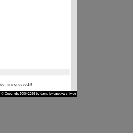
den immer gesucht!
© Copyright 2006-2026 by dampflokomotivarchiv.de