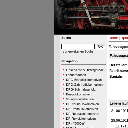
Suche
Home
|
Upda
Fahrzeugpo
zur erweiterten Suche
Fahrzeugs
Navigation
Hersteller:
Geschichte & Hintergründe
Fabriknum
Länderbahnen
Baujahr:
DRG-Einheitslokomotiven
DRG-Zahnradlokomotiven
DRG-Schmalspurlok.
Kriegslokomotiven
Verlagerungsbauten
Lebenslauf
DB-Neubaulokomotiven
DB-Umbaulokomotiven
21.06.191
DR-Neubaulokomotiven
DR-Rekolokomotiven
28.06.191
DR - "6000er"
__.11.191