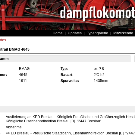
Home
Updates
Typengalerie
Mitwirkende
tes
rtrait BMAG 4645
tamm
BMAG
Typ:
pr. P 8
mer:
4645
Bauart:
2'C-h2
1911
Spurweite:
1435mm
1
Auslieferung an KED Breslau - Königlich Preußische und Großherzoglich Hess
Königliche Eisenbahndirektion Breslau [D] "2447 Breslau"
1
Abnahme
8
=> ED Breslau - Preußische Staatsbahn, Eisenbahndirektion Breslau [D] "2447