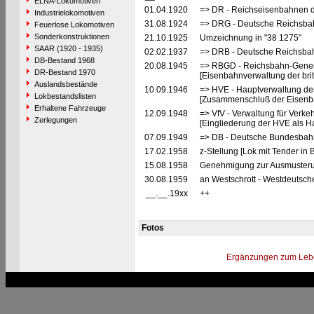
ELNA-Lokomotiven
01.04.1920
=> DR - Reichseisenbahnen d
Industrielokomotiven
31.08.1924
=> DRG - Deutsche Reichsbah
Feuerlose Lokomotiven
Sonderkonstruktionen
21.10.1925
Umzeichnung in "38 1275"
SAAR (1920 - 1935)
02.02.1937
=> DRB - Deutsche Reichsbah
DB-Bestand 1968
20.08.1945
=> RBGD - Reichsbahn-General
DR-Bestand 1970
[Eisenbahnverwaltung der brit
Auslandsbestände
10.09.1946
=> HVE - Hauptverwaltung de
Lokbestandslisten
[Zusammenschluß der Eisenba
Erhaltene Fahrzeuge
12.09.1948
=> VfV - Verwaltung für Verke
Zerlegungen
[Eingliederung der HVE als Ha
07.09.1949
=> DB - Deutsche Bundesbah
17.02.1958
z-Stellung [Lok mit Tender in 
15.08.1958
Genehmigung zur Ausmusterun
30.08.1959
an Westschrott - Westdeutsch
__.__.19xx
++
Fotos
Ergänzungen zum Leb