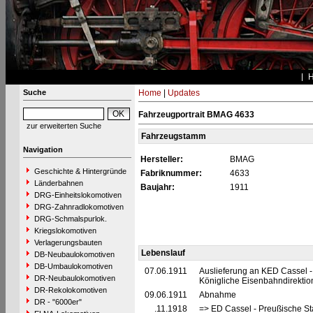
Suche
Home
|
Updates
Fahrzeugportrait BMAG 4633
zur erweiterten Suche
Fahrzeugstamm
Navigation
Hersteller:
BMAG
Geschichte & Hintergründe
Fabriknummer:
4633
Länderbahnen
Baujahr:
1911
DRG-Einheitslokomotiven
DRG-Zahnradlokomotiven
DRG-Schmalspurlok.
Kriegslokomotiven
Verlagerungsbauten
Lebenslauf
DB-Neubaulokomotiven
DB-Umbaulokomotiven
07.06.1911
Auslieferung an KED Cassel -
DR-Neubaulokomotiven
Königliche Eisenbahndirektio
DR-Rekolokomotiven
09.06.1911
Abnahme
DR - "6000er"
__.11.1918
=> ED Cassel - Preußische St