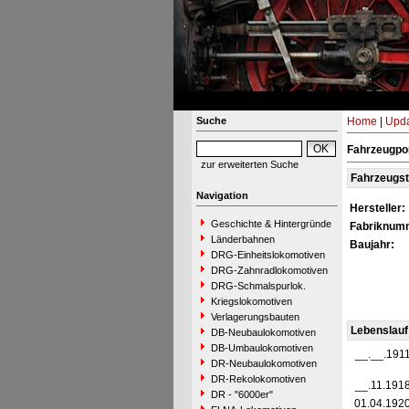
Suche
Home
|
Upda
Fahrzeugpor
zur erweiterten Suche
Fahrzeugs
Navigation
Hersteller:
Geschichte & Hintergründe
Fabriknum
Länderbahnen
Baujahr:
DRG-Einheitslokomotiven
DRG-Zahnradlokomotiven
DRG-Schmalspurlok.
Kriegslokomotiven
Verlagerungsbauten
Lebenslauf
DB-Neubaulokomotiven
DB-Umbaulokomotiven
__.__.191
DR-Neubaulokomotiven
DR-Rekolokomotiven
__.11.191
DR - "6000er"
01.04.192