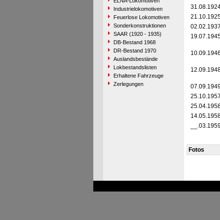
ELNA-Lokomotiven
31.08.192
Industrielokomotiven
21.10.192
Feuerlose Lokomotiven
Sonderkonstruktionen
02.02.193
SAAR (1920 - 1935)
19.07.194
DB-Bestand 1968
DR-Bestand 1970
10.09.194
Auslandsbestände
Lokbestandslisten
12.09.194
Erhaltene Fahrzeuge
Zerlegungen
07.09.194
25.10.195
25.04.195
14.05.195
__.03.195
Fotos