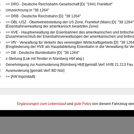
4
=> DRG - Deutsche Reichsbahn-Gesellschaft [D] "2441 Frankfurt"
5
Umzeichnung in "38 1264"
7
=> DRB - Deutsche Reichsbahn [D] "38 1264"
5
=> OBL-USZ - Oberbetriebsleitung der US Zone, Frankfurt (Main) [D] "38 1264
[Eisenbahnverwaltung der amerikanisch besetzten Zone]
6
=> HVE - Hauptverwaltung der Eisenbahnen des amerikanischen und britische
[Zusammenschluß der Eisenbahnverwaltungen der amerikanischen und britis
8
=> VfV - Verwaltung für Verkehr des vereinigten Wirtschaftsgebiets [D] "38 126
[Eingliederung der HVE als Hauptabteilung Eisenbahn in die Verwaltung für Ve
9
=> DB - Deutsche Bundesbahn [D] "38 1264"
7
z-Stellung [Lok mit Tender in Nürnberg Hbf abg.]
8
Genehmigung zur Ausmusterung [Nürnberg Hbf] [gemäß Verf. HVB 21.213 Fau 
8
Ausmusterung [gemäß Verf. BD Nür]
9
++ [AW Ingolstadt]
Ergänzungen zum Lebenslauf
und
gute Fotos
von diesem Fahrzeug wer