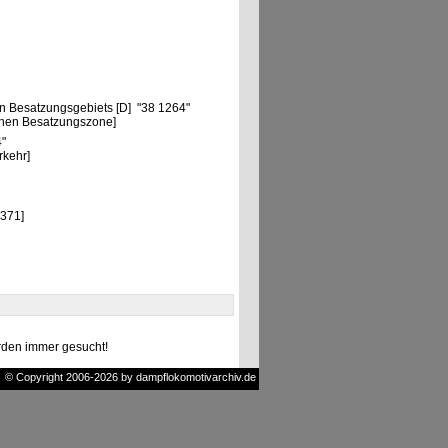
"
n Besatzungsgebiets [D] "38 1264"
chen Besatzungszone]
4"
rkehr]
371]
den immer gesucht!
© Copyright 2006-2026 by dampflokomotivarchiv.de