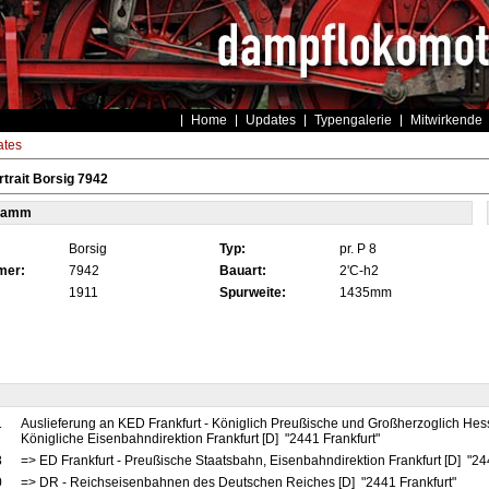
Home
Updates
Typengalerie
Mitwirkende
tes
trait Borsig 7942
tamm
Borsig
Typ:
pr. P 8
mer:
7942
Bauart:
2'C-h2
1911
Spurweite:
1435mm
1
Auslieferung an KED Frankfurt - Königlich Preußische und Großherzoglich Hes
Königliche Eisenbahndirektion Frankfurt [D] "2441 Frankfurt"
8
=> ED Frankfurt - Preußische Staatsbahn, Eisenbahndirektion Frankfurt [D] "24
0
=> DR - Reichseisenbahnen des Deutschen Reiches [D] "2441 Frankfurt"