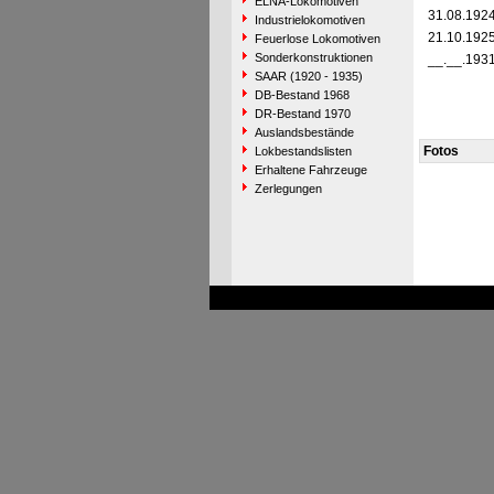
ELNA-Lokomotiven
31.08.192
Industrielokomotiven
21.10.192
Feuerlose Lokomotiven
Sonderkonstruktionen
__.__.193
SAAR (1920 - 1935)
DB-Bestand 1968
DR-Bestand 1970
Auslandsbestände
Fotos
Lokbestandslisten
Erhaltene Fahrzeuge
Zerlegungen