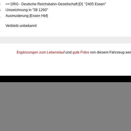
4
=> DRG - Deutsche Reichsbahn-Gesellschaft [D] "2405 Essen"
5
Umzeichnung in "38 1260"
1
Ausmusterung [Essen Hbf]
Verbleib unbekannt
Ergänzungen zum Lebenslauf
und
gute Fotos
von diesem Fahrzeug wer