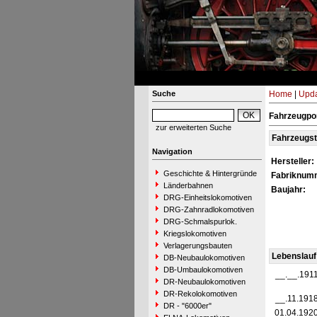
Suche
Home
|
Upda
Fahrzeugpor
zur erweiterten Suche
Fahrzeugs
Navigation
Hersteller:
Geschichte & Hintergründe
Fabriknum
Länderbahnen
Baujahr:
DRG-Einheitslokomotiven
DRG-Zahnradlokomotiven
DRG-Schmalspurlok.
Kriegslokomotiven
Verlagerungsbauten
Lebenslauf
DB-Neubaulokomotiven
DB-Umbaulokomotiven
__.__.191
DR-Neubaulokomotiven
DR-Rekolokomotiven
__.11.191
DR - "6000er"
01.04.192