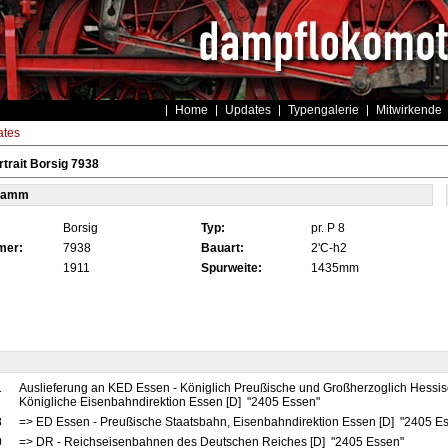
Home
Updates
Typengalerie
Mitwirkende
tes
trait Borsig 7938
tamm
Borsig
Typ:
pr. P 8
mer:
7938
Bauart:
2'C-h2
1911
Spurweite:
1435mm
1
Auslieferung an KED Essen - Königlich Preußische und Großherzoglich Hessi
Königliche Eisenbahndirektion Essen [D] "2405 Essen"
8
=> ED Essen - Preußische Staatsbahn, Eisenbahndirektion Essen [D] "2405 E
0
=> DR - Reichseisenbahnen des Deutschen Reiches [D] "2405 Essen"