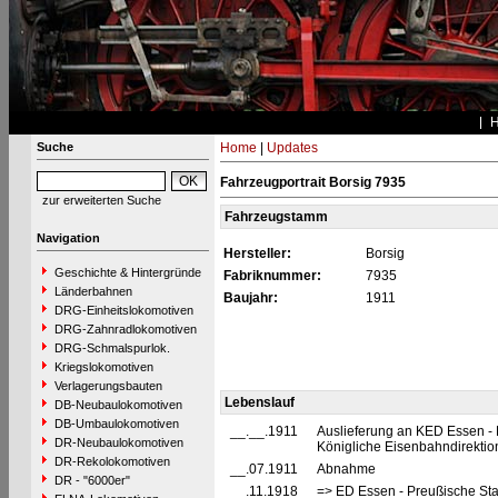
Suche
Home
|
Updates
Fahrzeugportrait Borsig 7935
zur erweiterten Suche
Fahrzeugstamm
Navigation
Hersteller:
Borsig
Geschichte & Hintergründe
Fabriknummer:
7935
Länderbahnen
Baujahr:
1911
DRG-Einheitslokomotiven
DRG-Zahnradlokomotiven
DRG-Schmalspurlok.
Kriegslokomotiven
Verlagerungsbauten
Lebenslauf
DB-Neubaulokomotiven
DB-Umbaulokomotiven
__.__.1911
Auslieferung an KED Essen - 
DR-Neubaulokomotiven
Königliche Eisenbahndirekti
DR-Rekolokomotiven
__.07.1911
Abnahme
DR - "6000er"
__.11.1918
=> ED Essen - Preußische St