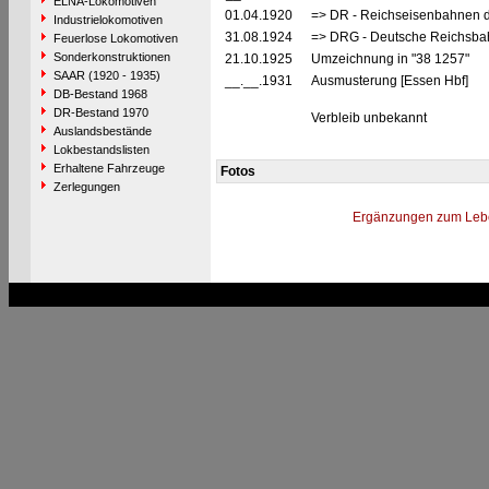
ELNA-Lokomotiven
01.04.1920
=> DR - Reichseisenbahnen 
Industrielokomotiven
31.08.1924
=> DRG - Deutsche Reichsbah
Feuerlose Lokomotiven
Sonderkonstruktionen
21.10.1925
Umzeichnung in "38 1257"
SAAR (1920 - 1935)
__.__.1931
Ausmusterung [Essen Hbf]
DB-Bestand 1968
DR-Bestand 1970
Verbleib unbekannt
Auslandsbestände
Lokbestandslisten
Erhaltene Fahrzeuge
Fotos
Zerlegungen
Ergänzungen zum Leb