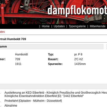
Home
Updates
Typengalerie
Mitwirkende
tes
trait Humboldt 709
tamm
Humboldt
Typ:
pr. P 8
mer:
709
Bauart:
2'C-h2
1911
Spurweite:
1435mm
1
Auslieferung an KED Elberfeld - Königlich Preußische und Großherzoglich Hes
Königliche Eisenbahndirektion Elberfeld [D] "2442 Elberfeld"
1
Probefahrt [Opladen - Mülheim - Düsseldorf]
1
Abnahme