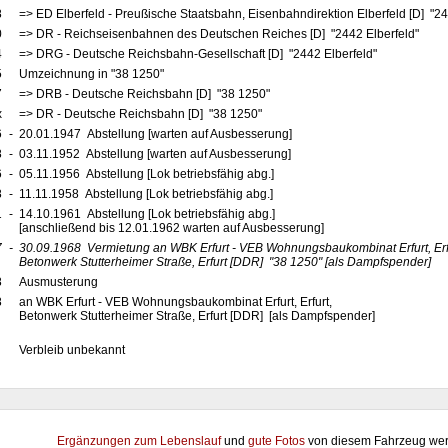
8
=> ED Elberfeld - Preußische Staatsbahn, Eisenbahndirektion Elberfeld [D] "24
0
=> DR - Reichseisenbahnen des Deutschen Reiches [D] "2442 Elberfeld"
4
=> DRG - Deutsche Reichsbahn-Gesellschaft [D] "2442 Elberfeld"
5
Umzeichnung in "38 1250"
7
=> DRB - Deutsche Reichsbahn [D] "38 1250"
x
=> DR - Deutsche Reichsbahn [D] "38 1250"
6
-
20.01.1947 Abstellung [warten auf Ausbesserung]
8
-
03.11.1952 Abstellung [warten auf Ausbesserung]
6
-
05.11.1956 Abstellung [Lok betriebsfähig abg.]
8
-
11.11.1958 Abstellung [Lok betriebsfähig abg.]
1
-
14.10.1961 Abstellung [Lok betriebsfähig abg.]
[anschließend bis 12.01.1962 warten auf Ausbesserung]
7
-
30.09.1968
Vermietung an WBK Erfurt - VEB Wohnungsbaukombinat Erfurt, Erf
Betonwerk Stutterheimer Straße, Erfurt
[DDR]
"38 1250"
[als Dampfspender]
8
Ausmusterung
8
an WBK Erfurt - VEB Wohnungsbaukombinat Erfurt, Erfurt,
Betonwerk Stutterheimer Straße, Erfurt [DDR] [als Dampfspender]
Verbleib unbekannt
Ergänzungen zum Lebenslauf
und
gute Fotos
von diesem Fahrzeug wer