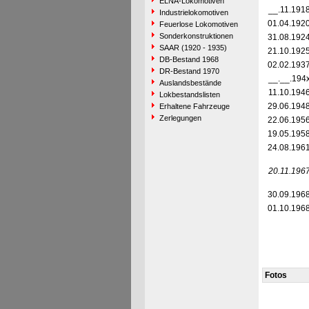
ELNA-Lokomotiven
__.11.191
Industrielokomotiven
01.04.192
Feuerlose Lokomotiven
Sonderkonstruktionen
31.08.192
SAAR (1920 - 1935)
21.10.192
DB-Bestand 1968
02.02.193
DR-Bestand 1970
__.__.194
Auslandsbestände
11.10.194
Lokbestandslisten
29.06.194
Erhaltene Fahrzeuge
Zerlegungen
22.06.195
19.05.195
24.08.196
20.11.196
30.09.196
01.10.196
Fotos