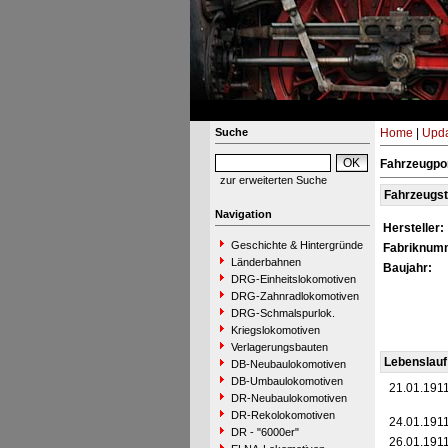
Suche
Home
|
Upda
Fahrzeugpor
zur erweiterten Suche
Fahrzeugs
Navigation
Hersteller:
Geschichte & Hintergründe
Fabriknum
Länderbahnen
Baujahr:
DRG-Einheitslokomotiven
DRG-Zahnradlokomotiven
DRG-Schmalspurlok.
Kriegslokomotiven
Verlagerungsbauten
Lebenslauf
DB-Neubaulokomotiven
DB-Umbaulokomotiven
21.01.191
DR-Neubaulokomotiven
DR-Rekolokomotiven
24.01.191
DR - "6000er"
26.01.191