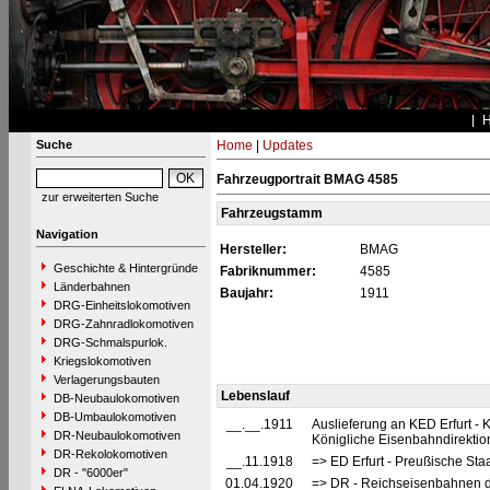
Suche
Home
|
Updates
Fahrzeugportrait BMAG 4585
zur erweiterten Suche
Fahrzeugstamm
Navigation
Hersteller:
BMAG
Geschichte & Hintergründe
Fabriknummer:
4585
Länderbahnen
Baujahr:
1911
DRG-Einheitslokomotiven
DRG-Zahnradlokomotiven
DRG-Schmalspurlok.
Kriegslokomotiven
Verlagerungsbauten
Lebenslauf
DB-Neubaulokomotiven
DB-Umbaulokomotiven
__.__.1911
Auslieferung an KED Erfurt -
DR-Neubaulokomotiven
Königliche Eisenbahndirektion 
DR-Rekolokomotiven
__.11.1918
=> ED Erfurt - Preußische Sta
DR - "6000er"
01.04.1920
=> DR - Reichseisenbahnen d