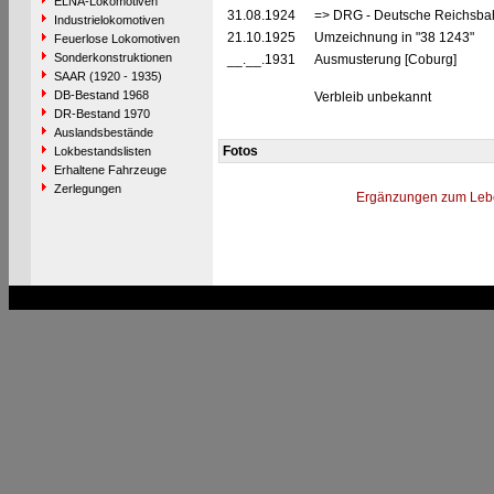
ELNA-Lokomotiven
31.08.1924
=> DRG - Deutsche Reichsbahn
Industrielokomotiven
21.10.1925
Umzeichnung in "38 1243"
Feuerlose Lokomotiven
Sonderkonstruktionen
__.__.1931
Ausmusterung [Coburg]
SAAR (1920 - 1935)
DB-Bestand 1968
Verbleib unbekannt
DR-Bestand 1970
Auslandsbestände
Fotos
Lokbestandslisten
Erhaltene Fahrzeuge
Zerlegungen
Ergänzungen zum Leb