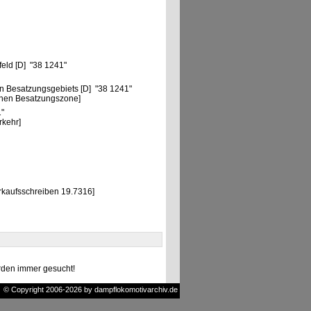
feld [D] "38 1241"
n Besatzungsgebiets [D] "38 1241"
chen Besatzungszone]
1"
rkehr]
rkaufsschreiben 19.7316]
den immer gesucht!
© Copyright 2006-2026 by dampflokomotivarchiv.de