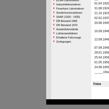
ELNA-Lokomotiven
01.04.192
Industrielokomotiven
31.08.192
Feuerlose Lokomotiven
Sonderkonstruktionen
21.10.192
SAAR (1920 - 1935)
02.02.193
DB-Bestand 1968
20.08.194
DR-Bestand 1970
Auslandsbestände
10.09.194
Lokbestandslisten
Erhaltene Fahrzeuge
12.09.194
Zerlegungen
07.09.194
29.01.195
25.04.195
01.05.195
24.08.195
__.__.19x
Fotos