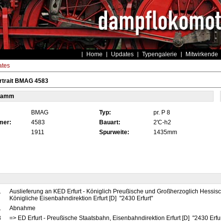
Home
Updates
Typengalerie
Mitwirkende
tes
rtrait BMAG 4583
tamm
BMAG
Typ:
pr. P 8
mer:
4583
Bauart:
2'C-h2
1911
Spurweite:
1435mm
1
Auslieferung an KED Erfurt - Königlich Preußische und Großherzoglich Hessis
Königliche Eisenbahndirektion Erfurt [D] "2430 Erfurt"
1
Abnahme
8
=> ED Erfurt - Preußische Staatsbahn, Eisenbahndirektion Erfurt [D] "2430 Erfu