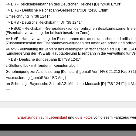
0
=> DR - Reichseisenbahnen des Deutschen Reiches [D] "2430 Erfurt"
4
=> DRG - Deutsche Reichsbahn-Gesellschaft [D] "2430 Erfurt"
5
Umzeichnung in "38 1241"
7
=> DRB - Deutsche Reichsbahn [D] "38 1241"
5
=> RBGD - Reichsbahn-Generaldirektion der britischen Besatzungszone, Biele
[Eisenbahnverwaltung der britisch besetzten Zone]
6
=> HVE - Hauptverwaltung der Eisenbahnen des amerikanischen und britische
[Zusammenschluß der Eisenbahnverwaltungen der amerikanischen und britis
8
=> VfV - Verwaltung für Verkehr des vereinigten Wirtschaftsgebiets [D] "38 124
[Eingliederung der HVE als Hauptabteilung Eisenbahn in die Verwaltung für Ve
9
=> DB - Deutsche Bundesbahn [D] "38 1241"
8
z-Stellung [Lok mit Tender in Kempten abg.]
8
Genehmigung zur Ausmusterung [Kempten] [gemäß Verf. HVB 21.213 Fau 371]
8
Ausmusterung [gemäß Verf. BD Aug]
9
an Schrottag - Bayerische Schrott AG, München-Moosach [D] "38 1241" [mit Ve
x
++
Ergänzungen zum Lebenslauf
und
gute Fotos
von diesem Fahrzeug wer