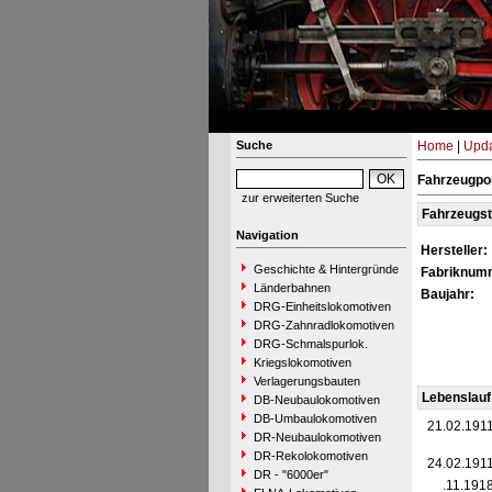
Suche
Home
|
Upda
Fahrzeugpo
zur erweiterten Suche
Fahrzeugs
Navigation
Hersteller:
Geschichte & Hintergründe
Fabriknum
Länderbahnen
Baujahr:
DRG-Einheitslokomotiven
DRG-Zahnradlokomotiven
DRG-Schmalspurlok.
Kriegslokomotiven
Verlagerungsbauten
Lebenslauf
DB-Neubaulokomotiven
DB-Umbaulokomotiven
21.02.191
DR-Neubaulokomotiven
DR-Rekolokomotiven
24.02.191
DR - "6000er"
__.11.191