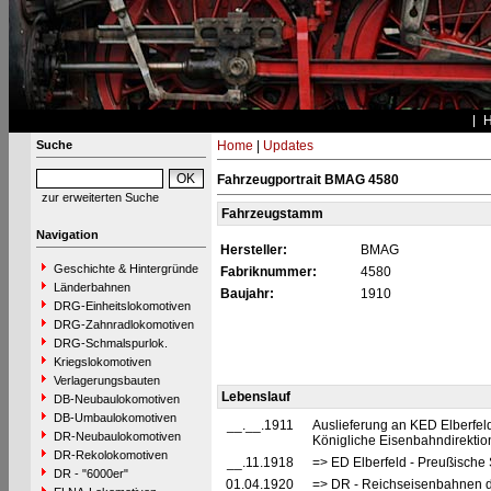
Suche
Home
|
Updates
Fahrzeugportrait BMAG 4580
zur erweiterten Suche
Fahrzeugstamm
Navigation
Hersteller:
BMAG
Geschichte & Hintergründe
Fabriknummer:
4580
Länderbahnen
Baujahr:
1910
DRG-Einheitslokomotiven
DRG-Zahnradlokomotiven
DRG-Schmalspurlok.
Kriegslokomotiven
Verlagerungsbauten
Lebenslauf
DB-Neubaulokomotiven
DB-Umbaulokomotiven
__.__.1911
Auslieferung an KED Elberfel
DR-Neubaulokomotiven
Königliche Eisenbahndirektion
DR-Rekolokomotiven
__.11.1918
=> ED Elberfeld - Preußische 
DR - "6000er"
01.04.1920
=> DR - Reichseisenbahnen d