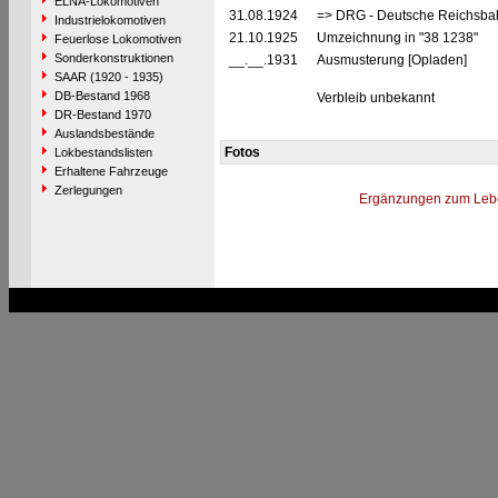
ELNA-Lokomotiven
31.08.1924
=> DRG - Deutsche Reichsbahn
Industrielokomotiven
21.10.1925
Umzeichnung in "38 1238"
Feuerlose Lokomotiven
Sonderkonstruktionen
__.__.1931
Ausmusterung [Opladen]
SAAR (1920 - 1935)
DB-Bestand 1968
Verbleib unbekannt
DR-Bestand 1970
Auslandsbestände
Fotos
Lokbestandslisten
Erhaltene Fahrzeuge
Zerlegungen
Ergänzungen zum Leb