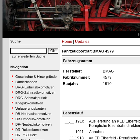
Suche
Home
|
Updates
Fahrzeugportrait BMAG 4579
zur erweiterten Suche
Fahrzeugstamm
Navigation
Hersteller:
BMAG
Geschichte & Hintergründe
Fabriknummer:
4579
Länderbahnen
Baujahr:
1910
DRG-Einheitslokomotiven
DRG-Zahnradlokomotiven
DRG-Schmalspurlok.
Kriegslokomotiven
Verlagerungsbauten
Lebenslauf
DB-Neubaulokomotiven
DB-Umbaulokomotiven
__.__.191x
Auslieferung an KED Elberfel
DR-Neubaulokomotiven
Königliche Eisenbahndirektion
DR-Rekolokomotiven
__.__.1911
Abnahme
DR - "6000er"
__.11.1918
=> ED Elberfeld - Preußische 