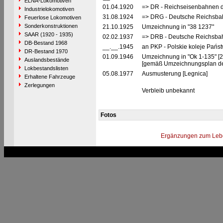
ELNA-Lokomotiven
01.04.1920
=> DR - Reichseisenbahnen d
Industrielokomotiven
31.08.1924
=> DRG - Deutsche Reichsbahn
Feuerlose Lokomotiven
Sonderkonstruktionen
21.10.1925
Umzeichnung in "38 1237"
SAAR (1920 - 1935)
02.02.1937
=> DRB - Deutsche Reichsbah
DB-Bestand 1968
__.__.1945
an PKP - Polskie koleje Pańs
DR-Bestand 1970
01.09.1946
Umzeichnung in "Ok 1-135" [2
Auslandsbestände
[gemäß Umzeichnungsplan der 
Lokbestandslisten
05.08.1977
Ausmusterung [Legnica]
Erhaltene Fahrzeuge
Zerlegungen
Verbleib unbekannt
Fotos
Ergänzungen zum Leb