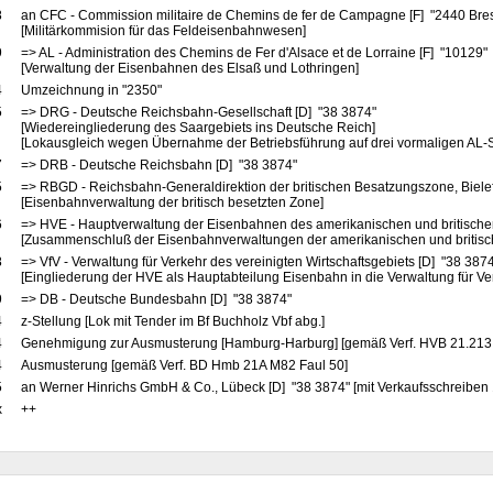
8
an CFC - Commission militaire de Chemins de fer de Campagne [F] "2440 Bre
[Militärkommision für das Feldeisenbahnwesen]
9
=> AL - Administration des Chemins de Fer d'Alsace et de Lorraine [F] "10129"
[Verwaltung der Eisenbahnen des Elsaß und Lothringen]
4
Umzeichnung in "2350"
5
=> DRG - Deutsche Reichsbahn-Gesellschaft [D] "38 3874"
[Wiedereingliederung des Saargebiets ins Deutsche Reich]
[Lokausgleich wegen Übernahme der Betriebsführung auf drei vormaligen AL-
7
=> DRB - Deutsche Reichsbahn [D] "38 3874"
5
=> RBGD - Reichsbahn-Generaldirektion der britischen Besatzungszone, Biele
[Eisenbahnverwaltung der britisch besetzten Zone]
6
=> HVE - Hauptverwaltung der Eisenbahnen des amerikanischen und britische
[Zusammenschluß der Eisenbahnverwaltungen der amerikanischen und britis
8
=> VfV - Verwaltung für Verkehr des vereinigten Wirtschaftsgebiets [D] "38 387
[Eingliederung der HVE als Hauptabteilung Eisenbahn in die Verwaltung für Ve
9
=> DB - Deutsche Bundesbahn [D] "38 3874"
4
z-Stellung [Lok mit Tender im Bf Buchholz Vbf abg.]
4
Genehmigung zur Ausmusterung [Hamburg-Harburg] [gemäß Verf. HVB 21.213
4
Ausmusterung [gemäß Verf. BD Hmb 21A M82 Faul 50]
5
an Werner Hinrichs GmbH & Co., Lübeck [D] "38 3874" [mit Verkaufsschreiben
x
++