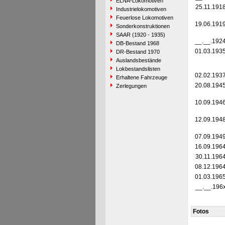
ELNA-Lokomotiven
25.11.191
Industrielokomotiven
Feuerlose Lokomotiven
19.06.191
Sonderkonstruktionen
SAAR (1920 - 1935)
__.__.192
DB-Bestand 1968
01.03.193
DR-Bestand 1970
Auslandsbestände
Lokbestandslisten
02.02.193
Erhaltene Fahrzeuge
20.08.194
Zerlegungen
10.09.194
12.09.194
07.09.194
16.09.196
30.11.196
08.12.196
01.03.196
__.__.196
Fotos