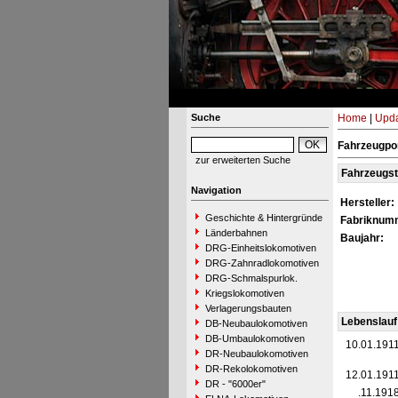
Suche
Home
|
Upda
Fahrzeugpo
zur erweiterten Suche
Fahrzeugs
Navigation
Hersteller:
Geschichte & Hintergründe
Fabriknum
Länderbahnen
Baujahr:
DRG-Einheitslokomotiven
DRG-Zahnradlokomotiven
DRG-Schmalspurlok.
Kriegslokomotiven
Verlagerungsbauten
Lebenslauf
DB-Neubaulokomotiven
DB-Umbaulokomotiven
10.01.191
DR-Neubaulokomotiven
DR-Rekolokomotiven
12.01.191
DR - "6000er"
__.11.191