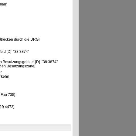
slau"
Strecken durch die DRG]
feld [D] "38 3874"
n Besatzungsgebiets [D] "38 3874"
chen Besatzungszone]
4"
rkehr]
 Fau 735]
 19.4473]