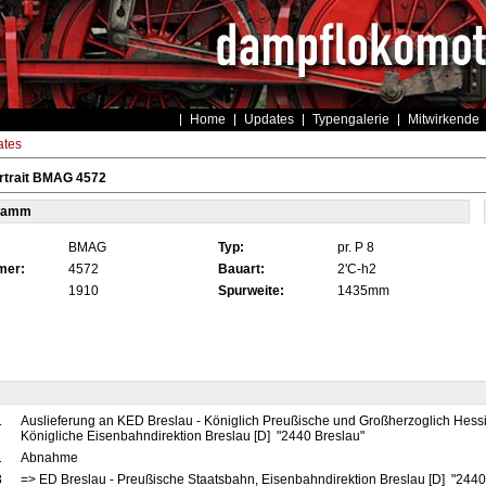
Home
Updates
Typengalerie
Mitwirkende
tes
rtrait BMAG 4572
tamm
BMAG
Typ:
pr. P 8
mer:
4572
Bauart:
2'C-h2
1910
Spurweite:
1435mm
1
Auslieferung an KED Breslau - Königlich Preußische und Großherzoglich Hess
Königliche Eisenbahndirektion Breslau [D] "2440 Breslau"
1
Abnahme
8
=> ED Breslau - Preußische Staatsbahn, Eisenbahndirektion Breslau [D] "2440