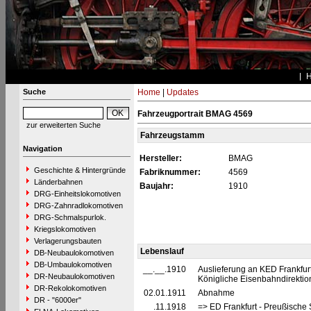
Suche
Home
|
Updates
Fahrzeugportrait BMAG 4569
zur erweiterten Suche
Fahrzeugstamm
Navigation
Hersteller:
BMAG
Geschichte & Hintergründe
Fabriknummer:
4569
Länderbahnen
Baujahr:
1910
DRG-Einheitslokomotiven
DRG-Zahnradlokomotiven
DRG-Schmalspurlok.
Kriegslokomotiven
Verlagerungsbauten
Lebenslauf
DB-Neubaulokomotiven
DB-Umbaulokomotiven
__.__.1910
Auslieferung an KED Frankfur
DR-Neubaulokomotiven
Königliche Eisenbahndirektion
DR-Rekolokomotiven
02.01.1911
Abnahme
DR - "6000er"
__.11.1918
=> ED Frankfurt - Preußische 