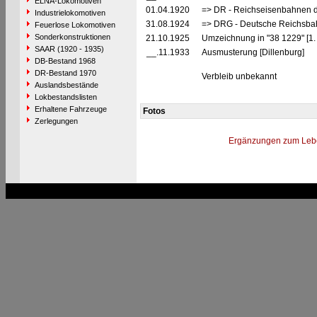
ELNA-Lokomotiven
01.04.1920
=> DR - Reichseisenbahnen d
Industrielokomotiven
31.08.1924
=> DRG - Deutsche Reichsbahn
Feuerlose Lokomotiven
Sonderkonstruktionen
21.10.1925
Umzeichnung in "38 1229" [1.
SAAR (1920 - 1935)
__.11.1933
Ausmusterung [Dillenburg]
DB-Bestand 1968
DR-Bestand 1970
Verbleib unbekannt
Auslandsbestände
Lokbestandslisten
Erhaltene Fahrzeuge
Fotos
Zerlegungen
Ergänzungen zum Leb