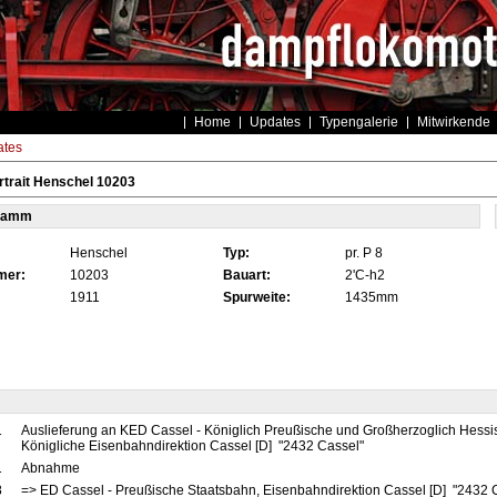
Home
Updates
Typengalerie
Mitwirkende
tes
trait Henschel 10203
tamm
Henschel
Typ:
pr. P 8
mer:
10203
Bauart:
2'C-h2
1911
Spurweite:
1435mm
1
Auslieferung an KED Cassel - Königlich Preußische und Großherzoglich Hessi
Königliche Eisenbahndirektion Cassel [D] "2432 Cassel"
1
Abnahme
8
=> ED Cassel - Preußische Staatsbahn, Eisenbahndirektion Cassel [D] "2432 