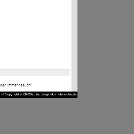
den immer gesucht!
© Copyright 2006-2026 by dampflokomotivarchiv.de