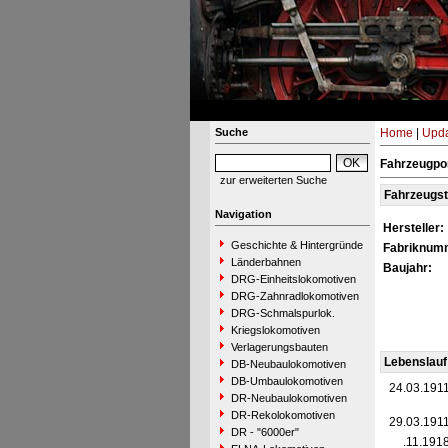
Suche
Home
|
Upda
Fahrzeugpor
zur erweiterten Suche
Fahrzeugs
Navigation
Hersteller:
Geschichte & Hintergründe
Fabriknum
Länderbahnen
Baujahr:
DRG-Einheitslokomotiven
DRG-Zahnradlokomotiven
DRG-Schmalspurlok.
Kriegslokomotiven
Verlagerungsbauten
Lebenslauf
DB-Neubaulokomotiven
DB-Umbaulokomotiven
24.03.191
DR-Neubaulokomotiven
DR-Rekolokomotiven
29.03.191
DR - "6000er"
__.11.191