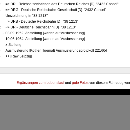
0
=> DR - Reichseisenbahnen des Deutschen Reiches [D] "2432 Cassel"
4
=> DRG - Deutsche Reichsbahn-Gesellschaft [D] "2432 Cassel"
5
Umzeichnung in "38 1213"
7
=> DRB - Deutsche Reichsbahn [D] "38 1213"
x
=> DR - Deutsche Reichsbahn [D] "38 1213"
1
-
03.09.1952 Abstellung [warten auf Ausbesserung]
2
-
10.06.1964 Abstellung [warten auf Ausbesserung]
4
z-Stellung
5
Ausmusterung [Köthen] [gemäß Ausmusterungsprotokoll 221/65]
5
++ [Raw Leipzig]
Ergänzungen zum Lebenslauf
und
gute Fotos
von diesem Fahrzeug wer