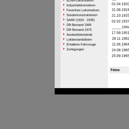
ELNA-Lokomotiven
01.04.192
Industrielokomotiven
31.08.192
Feuerlose Lokomotiven
Sonderkonstruktionen
21.10.192
SAAR (1920 - 1935)
02.02.193
DB-Bestand 1968
__.__.194
DR-Bestand 1970
17.09.195
Auslandsbestände
26.11.196
Lokbestandslisten
11.06.196
Erhaltene Fahrzeuge
Zerlegungen
24.08.196
25.09.196
Fotos