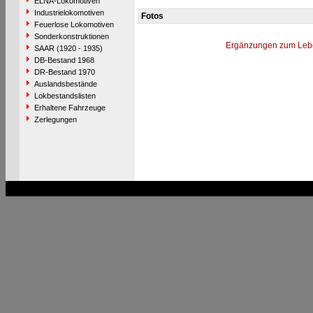
ELNA-Lokomotiven
Industrielokomotiven
Fotos
Feuerlose Lokomotiven
Sonderkonstruktionen
Ergänzungen zum Leb
SAAR (1920 - 1935)
DB-Bestand 1968
DR-Bestand 1970
Auslandsbestände
Lokbestandslisten
Erhaltene Fahrzeuge
Zerlegungen