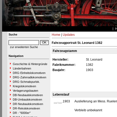
Suche
Home
|
Updates
Fahrzeugportrait St. Leonard 1382
zur erweiterten Suche
Fahrzeugstamm
Navigation
Hersteller:
St. Leonard
Geschichte & Hintergründe
Fabriknummer:
1382
Länderbahnen
Baujahr:
1903
DRG-Einheitslokomotiven
DRG-Zahnradlokomotiven
DRG-Schmalspurlok.
Kriegslokomotiven
Verlagerungsbauten
Lebenslauf
DB-Neubaulokomotiven
DB-Umbaulokomotiven
__.__.1903
Auslieferung an Mess. Ruelens
DR-Neubaulokomotiven
DR-Rekolokomotiven
Verbleib unbekannt
DR - "6000er"