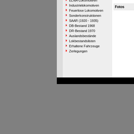
ELNA-Lokomotiven
Industrielokomotiven
Fotos
Feuerlose Lokomotiven
Sonderkonstruktionen
SAAR (1920 - 1935)
DB-Bestand 1968
DR-Bestand 1970
Auslandsbestände
Lokbestandslisten
Erhaltene Fahrzeuge
Zerlegungen