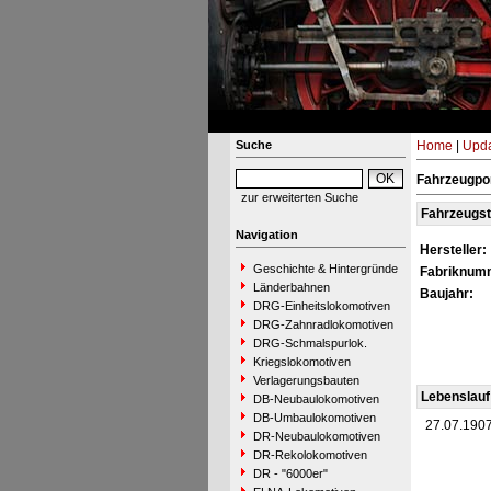
Suche
Home
|
Upda
Fahrzeugpor
zur erweiterten Suche
Fahrzeugs
Navigation
Hersteller:
Geschichte & Hintergründe
Fabriknum
Länderbahnen
Baujahr:
DRG-Einheitslokomotiven
DRG-Zahnradlokomotiven
DRG-Schmalspurlok.
Kriegslokomotiven
Verlagerungsbauten
Lebenslauf
DB-Neubaulokomotiven
DB-Umbaulokomotiven
27.07.190
DR-Neubaulokomotiven
DR-Rekolokomotiven
DR - "6000er"