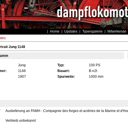
Home
Updates
Typengalerie
Mitwirkende
tes
trait Jung 1148
tamm
Jung
Typ:
100 PS
mer:
1148
Bauart:
B-n2t
1907
Spurweite:
1000 mm
7
Auslieferung an FAMH - Compagnie des forges et aciéries de la Marine et d'H
Verbleib unbekannt