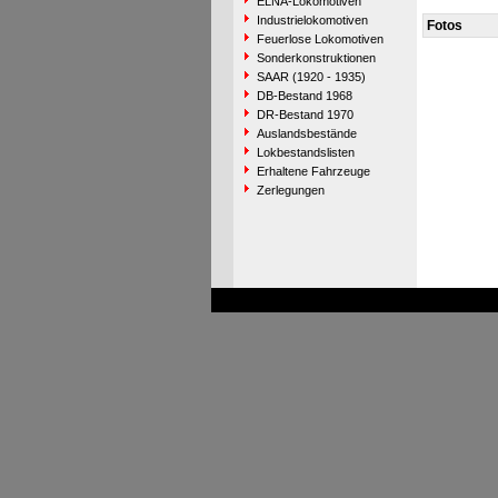
ELNA-Lokomotiven
Industrielokomotiven
Fotos
Feuerlose Lokomotiven
Sonderkonstruktionen
SAAR (1920 - 1935)
DB-Bestand 1968
DR-Bestand 1970
Auslandsbestände
Lokbestandslisten
Erhaltene Fahrzeuge
Zerlegungen