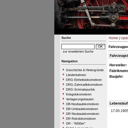
Suche
Home
|
Upda
Fahrzeugpor
zur erweiterten Suche
Fahrzeugs
Navigation
Hersteller:
Geschichte & Hintergründe
Fabriknum
Länderbahnen
Baujahr:
DRG-Einheitslokomotiven
DRG-Zahnradlokomotiven
DRG-Schmalspurlok.
Kriegslokomotiven
Verlagerungsbauten
Lebenslauf
DB-Neubaulokomotiven
DB-Umbaulokomotiven
17.05.190
DR-Neubaulokomotiven
DR-Rekolokomotiven
DR - "6000er"