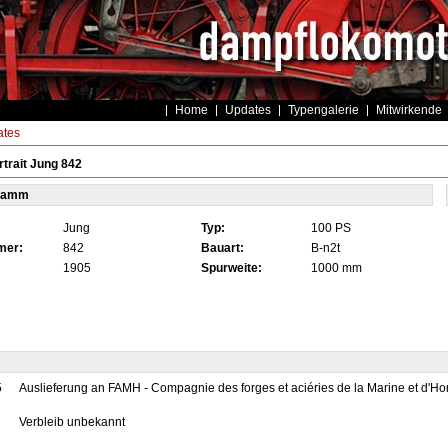
Home
Updates
Typengalerie
Mitwirkende
tes
trait Jung 842
tamm
Jung
Typ:
100 PS
mer:
842
Bauart:
B-n2t
1905
Spurweite:
1000 mm
5
Auslieferung an FAMH - Compagnie des forges et aciéries de la Marine et d'H
Verbleib unbekannt