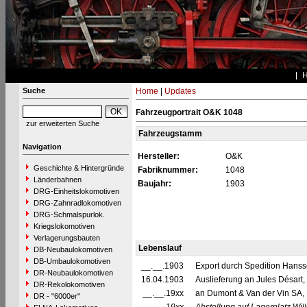
Suche
Home
|
Updates
Fahrzeugportrait O&K 1048
zur erweiterten Suche
Fahrzeugstamm
Navigation
Hersteller:
O&K
Geschichte & Hintergründe
Fabriknummer:
1048
Länderbahnen
Baujahr:
1903
DRG-Einheitslokomotiven
DRG-Zahnradlokomotiven
DRG-Schmalspurlok.
Kriegslokomotiven
Verlagerungsbauten
Lebenslauf
DB-Neubaulokomotiven
DB-Umbaulokomotiven
__.__.1903
Export durch Spedition Hanss
DR-Neubaulokomotiven
16.04.1903
Auslieferung an Jules Désart,
DR-Rekolokomotiven
__.__.19xx
an Dumont & Van der Vin SA, 
DR - "6000er"