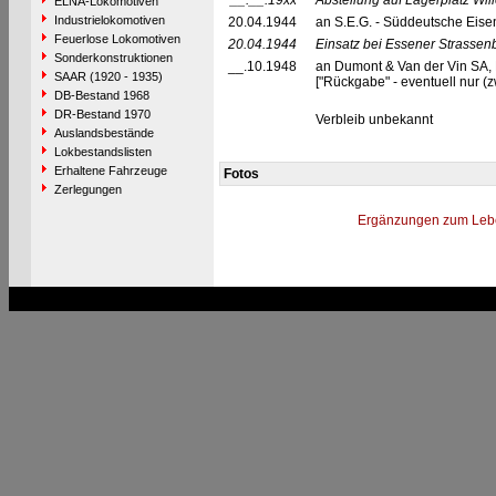
__.__.19xx
Abstellung auf Lagerplatz Wil
ELNA-Lokomotiven
Industrielokomotiven
20.04.1944
an S.E.G. - Süddeutsche Eisen
Feuerlose Lokomotiven
20.04.1944
Einsatz bei Essener Strassen
Sonderkonstruktionen
__.10.1948
an Dumont & Van der Vin SA, 
SAAR (1920 - 1935)
["Rückgabe" - eventuell nur 
DB-Bestand 1968
DR-Bestand 1970
Verbleib unbekannt
Auslandsbestände
Lokbestandslisten
Erhaltene Fahrzeuge
Fotos
Zerlegungen
Ergänzungen zum Leb