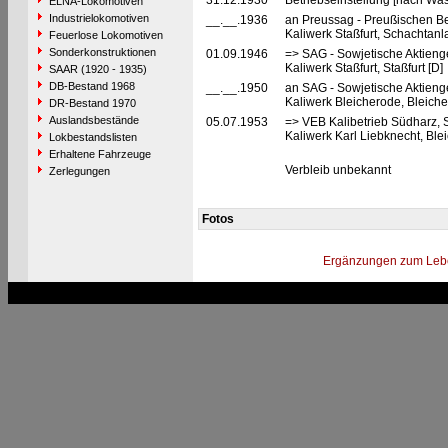
31.12.1930
Betriebseinstellung [nach Wa
ELNA-Lokomotiven
Industrielokomotiven
__.__.1936
an Preussag - Preußischen B
Kaliwerk Staßfurt, Schachtan
Feuerlose Lokomotiven
Sonderkonstruktionen
01.09.1946
=> SAG - Sowjetische Aktienges
Kaliwerk Staßfurt, Staßfurt [
SAAR (1920 - 1935)
DB-Bestand 1968
__.__.1950
an SAG - Sowjetische Aktienges
Kaliwerk Bleicherode, Bleic
DR-Bestand 1970
Auslandsbestände
05.07.1953
=> VEB Kalibetrieb Südharz,
Kaliwerk Karl Liebknecht, B
Lokbestandslisten
Erhaltene Fahrzeuge
Verbleib unbekannt
Zerlegungen
Fotos
Ergänzungen zum Leb