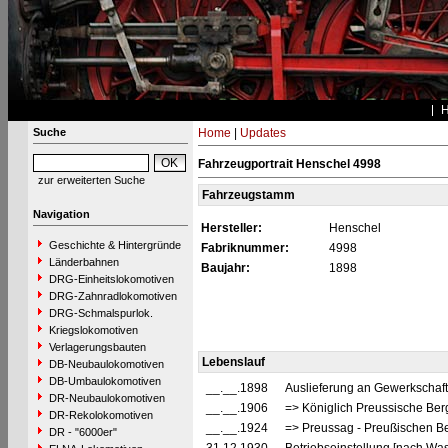
Suche
Home
|
Updates
Fahrzeugportrait Henschel 4998
zur erweiterten Suche
Fahrzeugstamm
Navigation
Hersteller:
Henschel
Geschichte & Hintergründe
Fabriknummer:
4998
Länderbahnen
Baujahr:
1898
DRG-Einheitslokomotiven
DRG-Zahnradlokomotiven
DRG-Schmalspurlok.
Kriegslokomotiven
Verlagerungsbauten
Lebenslauf
DB-Neubaulokomotiven
DB-Umbaulokomotiven
__.__.1898
Auslieferung an Gewerkschaf
DR-Neubaulokomotiven
__.__.1906
=> Königlich Preussische Be
DR-Rekolokomotiven
__.__.1924
=> Preussag - Preußischen B
DR - "6000er"